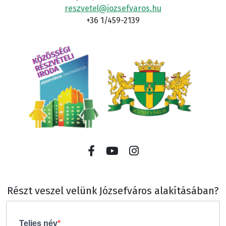
reszvetel@jozsefvaros.hu
+36 1/459-2139
Részt veszel velünk Józsefváros alakításában?
Teljes név