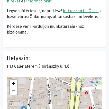
híreket
és
információkat
.
Legyen jól értesült, naprakész!
Iratkozzon fel Ön is
a
Józsefvárosi Önkormányzat társasházi hírlevelére.
Kérdése van? Forduljon munkatársainkhoz
bizalommal!
Helyszín:
H13 Galériaterem (Horánszky u. 13)
+
−