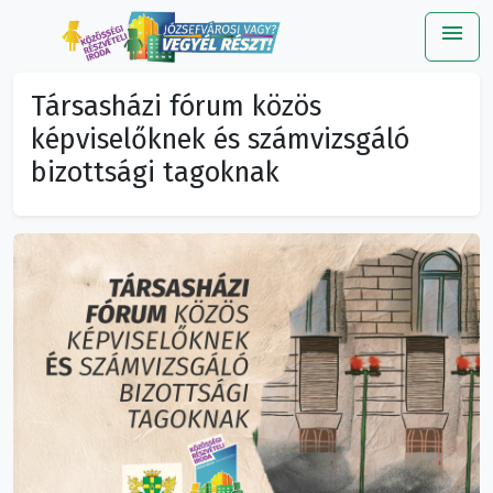
menu
Me
Társasházi fórum közös
képviselőknek és számvizsgáló
bizottsági tagoknak