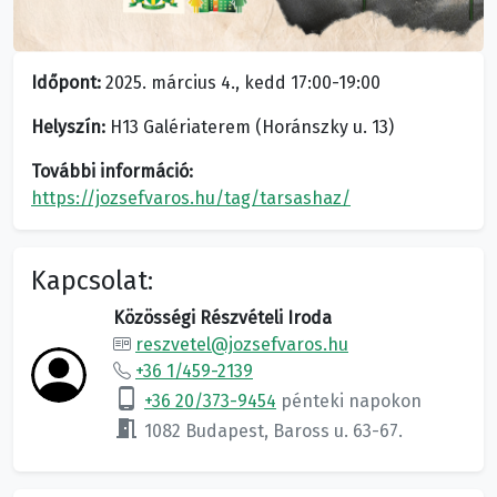
Időpont:
2025. március 4., kedd 17:00-19:00
Helyszín:
H13 Galériaterem (Horánszky u. 13)
További információ:
https://jozsefvaros.hu/tag/tarsashaz/
Kapcsolat:
Közösségi Részvételi Iroda
reszvetel@jozsefvaros.hu
+36 1/459-2139
phone_android
+36 20/373-9454
pénteki napokon
meeting_room
1082 Budapest, Baross u. 63-67.