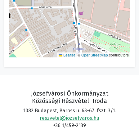
Leaflet
|
©
OpenStreetMap
contributors
Józsefvárosi Önkormányzat
Közösségi Részvételi Iroda
1082 Budapest, Baross u. 63-67. fszt. 3/1.
reszvetel@jozsefvaros.hu
+36 1/459-2139