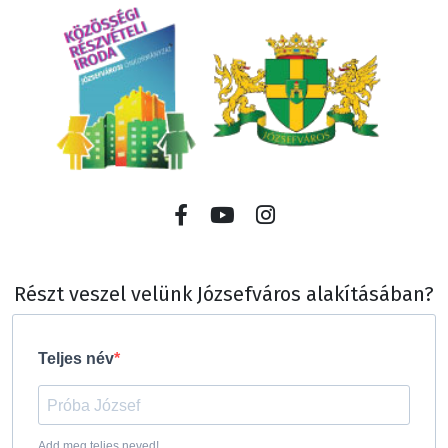
Részt veszel velünk Józsefváros alakításában?
Teljes név
Add meg teljes neved!