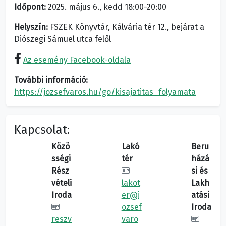
Időpont:
2025. május 6., kedd 18:00-20:00
Helyszín:
FSZEK Könyvtár, Kálvária tér 12., bejárat a
Diószegi Sámuel utca felől
Az esemény Facebook-oldala
További információ:
https://jozsefvaros.hu/go/kisajatitas_folyamata
Kapcsolat:
Közö
Lakó
Beru
sségi
tér
házá
Rész
si és
vételi
lakot
Lakh
Iroda
er@j
atási
ozsef
Iroda
reszv
varo