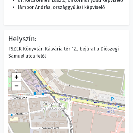
dr. Kecskeméti László, önkormányzati képviselő
Jámbor András, országgyűlési képviselő
Helyszín:
FSZEK Könyvtár, Kálvária tér 12., bejárat a Diószegi
Sámuel utca felől
+
−