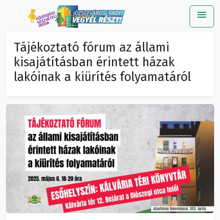
menu
Me
Tájékoztató fórum az állami
kisajátításban érintett házak
lakóinak a kiürítés folyamatáról