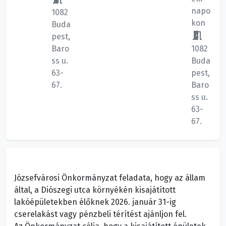
napo
1082
kon
Buda
meeting_room
pest,
Baro
1082
ss u.
Buda
63-
pest,
67.
Baro
ss u.
63-
67.
Józsefvárosi Önkormányzat feladata, hogy az állam
által, a Diószegi utca környékén kisajátított
lakóépületekben élőknek 2026. január 31-ig
cserelakást vagy pénzbeli térítést ajánljon fel.