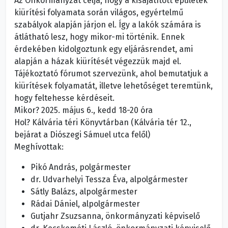
Az Önkormányzat célja, hogy a kisajátított épületek
kiürítési folyamata során világos, egyértelmű
szabályok alapján járjon el. Így a lakók számára is
átlátható lesz, hogy mikor-mi történik. Ennek
érdekében kidolgoztunk egy eljárásrendet, ami
alapján a házak kiürítését végezzük majd el.
T
ájékoztató fórumot szervezünk, ahol bemutatjuk a
kiürítések folyamatát, illetve lehetőséget teremtünk,
hogy feltehesse kérdéseit.
Mikor? 2025. május 6., kedd 18-20 óra
Hol? Kálvária téri Könyvtárban (Kálvária tér 12.,
bejárat a Diószegi Sámuel utca felől)
Meghívottak:
Pikó András, polgármester
dr. Udvarhelyi Tessza Éva, alpolgármester
Sátly Balázs, alpolgármester
Rádai Dániel, alpolgármester
Gutjahr Zsuzsanna, önkormányzati képviselő