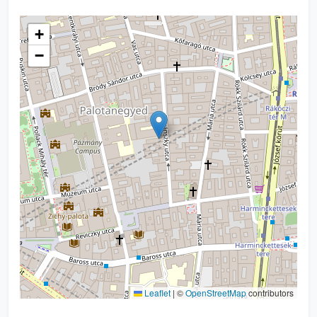
+
−
Leaflet
|
©
OpenStreetMap
contributors