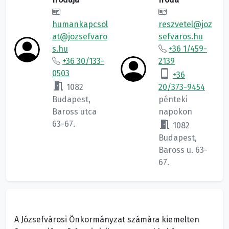
humankapcsol
reszvetel@joz
at@jozsefvaro
sefvaros.hu
s.hu
+36 1/459-
+36 30/133-
2139
phone_android
0503
+36
meeting_room
1082
20/373-9454
Budapest,
pénteki
Baross utca
napokon
meeting_room
63-67.
1082
Budapest,
Baross u. 63-
67.
A Józsefvárosi Önkormányzat számára kiemelten