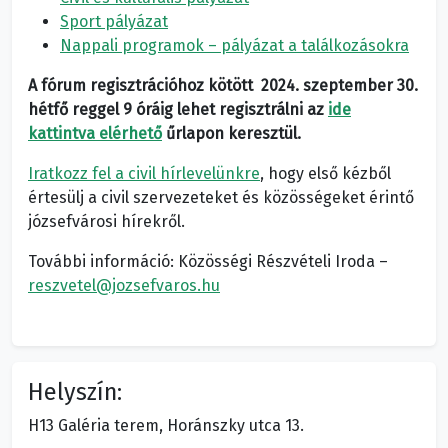
Sport pályázat
Nappali programok – pályázat a találkozásokra
A fórum regisztrációhoz kötött 2024. szeptember 30.
hétfő reggel 9 óráig lehet
regisztrálni az
ide
kattintva elérhető
ű
rlapon keresztül.
Iratkozz fel a civil hírlevelünkre
, hogy első kézből
értesülj a civil szervezeteket és közösségeket érintő
józsefvárosi hírekről.
További információ:
Közösségi Részvételi Iroda –
reszvetel@jozsefvaros.hu
Helyszín:
H13 Galéria terem, Horánszky utca 13.