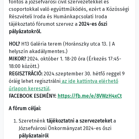
fontos a józsefvárosi civil szervezetekkel és
csoportokkal való együttműködés, ezért a Közösségi
Részvételi Iroda és Humánkapcsolati Iroda
tájékoztató fórumot szervez a
2024-es őszi
pályázatokról.
HOL?
H13
Galéria terem
(Horánszky utca 13. | A
helyszín akadálymentes.)
MIKOR?
2024. október 1. 18-20 óra (Érkezés 17:45-
18:00 között.)
REGISZTRÁCIÓ:
2024.szeptember 30. hétfő reggel 9
óráig lehet regisztrálni
az ide kattintva elérhető
űrlapon keresztül
.
FACEBOOK ESEMÉNY:
https://fb.me/e/8VWzH4xCt
A fórum céljai:
Szeretnénk
tájékoztatni a szervezeteket
a
Józsefvárosi Önkormányzat 2024-es őszi
pályázatairól