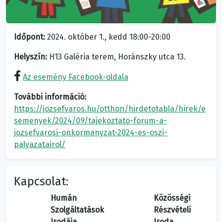
Időpont:
2024. október 1., kedd 18:00-20:00
Helyszín:
H13 Galéria terem, Horánszky utca 13.
Az esemény Facebook-oldala
További információ:
https://jozsefvaros.hu/otthon/hirdetotabla/hirek/e
semenyek/2024/09/tajekoztato-forum-a-
jozsefvarosi-onkormanyzat-2024-es-oszi-
palyazatairol/
Kapcsolat:
Humán
Közösségi
Szolgáltatások
Részvételi
Irodája
Iroda