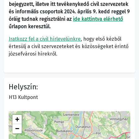
bejegyzett, illetve itt tevékenykedő civil szervezetek
és informális csoportok 2024. április 9. kedd reggel 9
óráig tudnak
regisztrálni az
ide kattintva elérhető
ű
rlapon keresztül.
Iratkozz fel a civil hírlevelünkre
, hogy első kézből
értesülj a civil szervezeteket és közösségeket érintő
józsefvárosi hírekről.
Helyszín:
H13 Kultpont
+
−