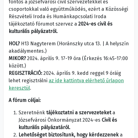
fontos a józsefvárosi civil szervezetekkel és
csoportokkal való együttműködés, ezért a Közösségi
Részvételi Iroda és Humánkapcsolati Iroda
tájékoztató fórumot szervez a
2024-es civil és
kulturális pályázatról.
HOL?
H13 Nagyterem (Horánszky utca 13. | A helyszín
akadálymentes.)
MIKOR?
2024. április 9. 17-19 óra (Érkezés 16:45-17:00
között.)
REGISZTRÁCIÓ:
2024. április 9. kedd reggel 9 óráig
lehet regisztrálni
az ide kattintva elérhető űrlapon
keresztül
.
A fórum céljai:
Szeretnénk
tájékoztatni a szervezeteket
a
Józsefvárosi Önkormányzat 2024-es
Civil és
kulturális pályázatáról.
Lehetőséget biztosítunk, hogy kérdezzenek
a