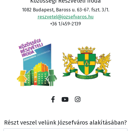
Közösségi Részvételi Iroda
1082 Budapest, Baross u. 63-67. fszt. 3/1.
reszvetel@jozsefvaros.hu
+36 1/459-2139
Részt veszel velünk Józsefváros alakításában?