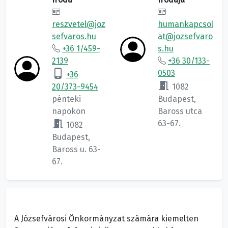
reszvetel@joz
humankapcsol
sefvaros.hu
at@jozsefvaro
+36 1/459-
s.hu
2139
+36 30/133-
phone_android
0503
+36
meeting_room
20/373-9454
1082
pénteki
Budapest,
napokon
Baross utca
meeting_room
63-67.
1082
Budapest,
Baross u. 63-
67.
A Józsefvárosi Önkormányzat számára kiemelten