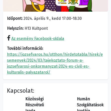
Időpont:
2024. április 9., kedd 17:00-18:30
Helyszín:
H13 Kultpont
Az esemény Facebook-oldala
További információ:
https://jozsefvaros.hu/otthon/hirdetotabla/hirek/e
semenyek/2024/03/tajekoztato-forum-a-
jozsefvarosi-onkormanyzat-2024-es-civil-es-
kulturalis-palyazatarol/
Kapcsolat:
Közösségi
Humán
Részvételi
Szolgáltatások
Iroda
Irodája