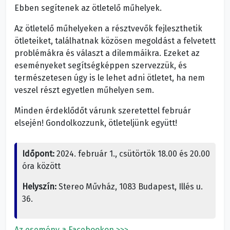
Ebben segítenek az ötletelő műhelyek.
Az ötletelő műhelyeken a résztvevők fejleszthetik
ötleteiket, találhatnak közösen megoldást a felvetett
problémákra és választ a dilemmáikra. Ezeket az
eseményeket segítségképpen szervezzük, és
természetesen úgy is le lehet adni ötletet, ha nem
veszel részt egyetlen műhelyen sem.
Minden érdeklődőt várunk szeretettel február
elsején! Gondolkozzunk, ötleteljünk együtt!
Időpont:
2024. február 1., csütörtök 18.00 és 20.00
óra között
Helyszín:
Stereo Művház, 1083 Budapest, Illés u.
36.
Az esemény a Facebookon >>>