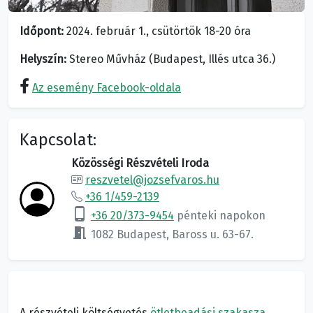
Időpont:
2024. február 1., csütörtök 18-20 óra
Helyszín:
Stereo Művház (Budapest, Illés utca 36.)
Az esemény Facebook-oldala
Kapcsolat:
Közösségi Részvételi Iroda
reszvetel@jozsefvaros.hu
+36 1/459-2139
phone_android
+36 20/373-9454
pénteki napokon
meeting_room
1082 Budapest, Baross u. 63-67.
A részvételi költségvetés
ötletbeadási szakasza