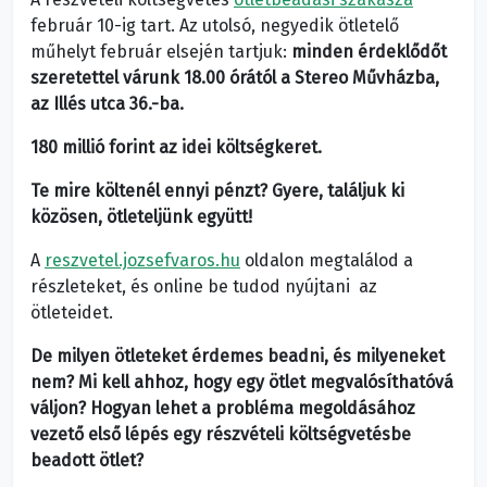
február 10-ig tart. Az utolsó, negyedik ötletelő
műhelyt február elsején tartjuk:
minden érdeklődőt
szeretettel várunk 18.00 órától a Stereo Művházba,
az Illés utca 36.-ba.
180 millió forint az idei költségkeret.
Te mire költenél ennyi pénzt? Gyere, találjuk ki
közösen, ötleteljünk együtt!
A
reszvetel.jozsefvaros.hu
oldalon megtalálod a
részleteket, és online be tudod nyújtani az
ötleteidet.
De milyen ötleteket érdemes beadni, és milyeneket
nem? Mi kell ahhoz, hogy egy ötlet megvalósíthatóvá
váljon? Hogyan lehet a probléma megoldásához
vezető első lépés egy részvételi költségvetésbe
beadott ötlet?