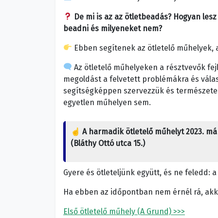
De mi is az az ötletbeadás? Hogyan lesz
beadni és milyeneket nem?
Ebben segítenek az ötletelő műhelyek, 
Az ötletelő műhelyeken a résztvevők fejl
megoldást a felvetett problémákra és vála
segítségképpen szervezzük és természetesen
egyetlen műhelyen sem.
☝️ A harmadik ötletelő műhelyt 2023. már
(Bláthy Ottó utca 15.)
Gyere és ötleteljünk együtt, és ne feledd: 
Ha ebben az időpontban nem érnél rá, akko
Első ötletelő műhely (A Grund) >>>