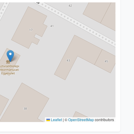
Leaflet
|
©
OpenStreetMap
contributors