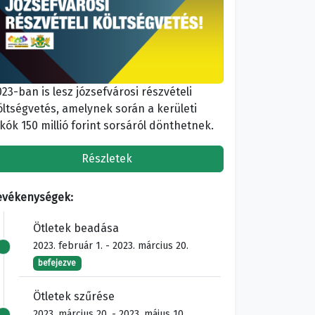
023-ban is lesz józsefvárosi részvételi
öltségvetés, amelynek során a kerületi
akók 150 millió forint sorsáról dönthetnek.
Részletek
evékenységek:
Ötletek beadása
2023. február 1. - 2023. március 20.
befejezve
Ötletek szűrése
2023. március 20. - 2023. május 10.