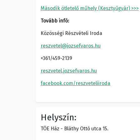
Második ötletelő műhely (Kesztyűgyár) >>>
Tovább infó:
Közösségi Részvételi Iroda
reszvetel@jozsefvaros.hu
+361/459-2139
reszvetel.jozsefvaros.hu
facebook.com/reszveteliiroda
Helyszín:
TÖE Ház - Bláthy Ottó utca 15.