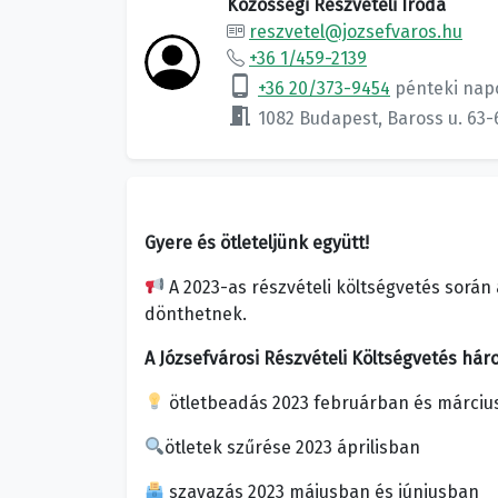
Közösségi Részvételi Iroda
reszvetel@jozsefvaros.hu
+36 1/459-2139
phone_android
+36 20/373-9454
pénteki nap
meeting_room
1082 Budapest, Baross u. 63-
Gyere és ötleteljünk együtt!
A 2023-as részvételi költségvetés során a
dönthetnek.
A Józsefvárosi Részvételi Költségvetés háro
ötletbeadás 2023 februárban és márci
ötletek szűrése 2023 áprilisban
szavazás 2023 májusban és júniusban