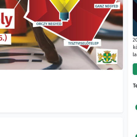
2
k
l
T