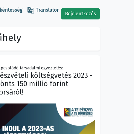

kéntesség
Translator
Bejelentkezés
űhely
pcsolódó társadalmi egyeztetés:
észvételi költségvetés 2023 -
önts 150 millió forint
orsáról!