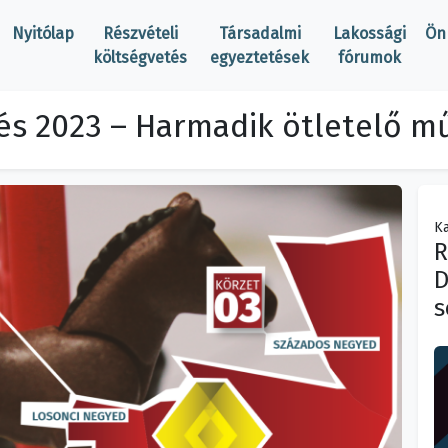
Nyitólap
Részvételi
Társadalmi
Lakossági
Ön
költségvetés
egyeztetések
fórumok
tés 2023 – Harmadik ötletelő m
Ka
R
D
s