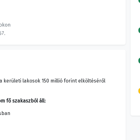
okon
67.
 kerületi lakosok 150 millió forint elköltéséről
m fő szakaszból áll:
usban