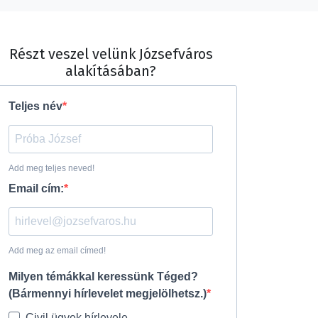
Részt veszel velünk Józsefváros
alakításában?
Teljes név
Add meg teljes neved!
Email cím:
Add meg az email címed!
Milyen témákkal keressünk Téged?
(Bármennyi hírlevelet megjelölhetsz.)
Civil ügyek hírlevele