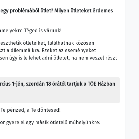
 egy problémából ötlet? Milyen ötleteket érdemes
amelyekre Téged is várunk!
eszthetik ötleteiket, találhatnak közösen
szt a dilemmáikra. Ezeket az eseményeket
 úgy is le lehet adni ötletet, ha nem veszel részt
cius 1-jén, szerdán 18 órától tartjuk a TÖE Házban
a Te pénzed, a Te döntésed!
r gyere el egy másik ötletelő műhelyünkre: