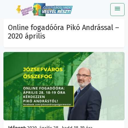
menu
Me
Online fogadóóra Pikó Andrással –
2020 április