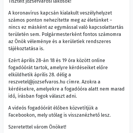
Tisztelt józsefvárosi lakosok!
A koronavírus kapcsán kialakult veszélyhelyzet
számos ponton nehezítette meg az életünket –
nincs ez másként az egymással való kapcsolattartás
területén sem. Polgármesterként fontos számomra
az Önök véleménye és a kerületiek rendszeres
tájékoztatása is.
Ezért április 28-án 18 és 19 óra között online
fogadóórát tartok, amelyre kérdéseiket előre
elküldhetik április 28. délig a
reszvetel@jozsefvaros.hu címre. Azokra a
kérdésekre, amelyekre a fogadóóra alatt nem marad
idő, írásban fogok választ adni.
A videós fogadóórát élőben közvetítjük a
Facebookon, mely utólag is visszanézhető lesz.
Szeretettel várom Önöket!