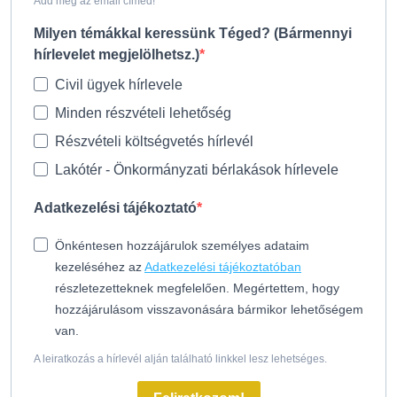
Add meg az email címed!
Milyen témákkal keressünk Téged? (Bármennyi
hírlevelet megjelölhetsz.)
Civil ügyek hírlevele
Minden részvételi lehetőség
Részvételi költségvetés hírlevél
Lakótér - Önkormányzati bérlakások hírlevele
Adatkezelési tájékoztató
Önkéntesen hozzájárulok személyes adataim
kezeléséhez az
Adatkezelési tájékoztatóban
részletezetteknek megfelelően. Megértettem, hogy
hozzájárulásom visszavonására bármikor lehetőségem
van.
A leiratkozás a hírlevél alján található linkkel lesz lehetséges.