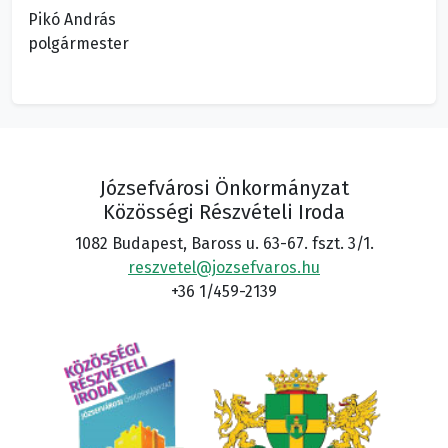
Pikó András
polgármester
Józsefvárosi Önkormányzat
Közösségi Részvételi Iroda
1082 Budapest, Baross u. 63-67. fszt. 3/1.
reszvetel@jozsefvaros.hu
+36 1/459-2139