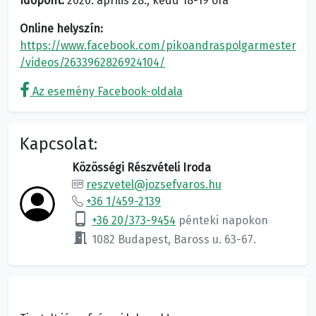
Időpont:
2020. április 28., kedd 18-19 óra
Online helyszín:
https://www.facebook.com/pikoandraspolgarmester
/videos/2633962826924104/
Az esemény Facebook-oldala
Kapcsolat:
Közösségi Részvételi Iroda
reszvetel@jozsefvaros.hu
+36 1/459-2139
phone_android
+36 20/373-9454
pénteki napokon
meeting_room
1082 Budapest, Baross u. 63-67.