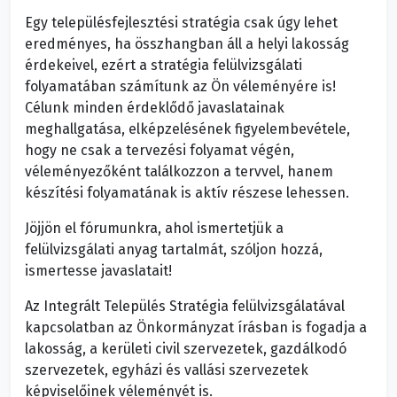
Egy településfejlesztési stratégia csak úgy lehet
eredményes, ha összhangban áll a helyi lakosság
érdekeivel, ezért a stratégia felülvizsgálati
folyamatában számítunk az Ön véleményére is!
Célunk minden érdeklődő javaslatainak
meghallgatása, elképzelésének figyelembevétele,
hogy ne csak a tervezési folyamat végén,
véleményezőként találkozzon a tervvel, hanem
készítési folyamatának is aktív részese lehessen.
Jöjjön el fórumunkra, ahol ismertetjük a
felülvizsgálati anyag tartalmát, szóljon hozzá,
ismertesse javaslatait!
Az Integrált Település Stratégia felülvizsgálatával
kapcsolatban az Önkormányzat írásban is fogadja a
lakosság, a kerületi civil szervezetek, gazdálkodó
szervezetek, egyházi és vallási szervezetek
képviselőinek véleményét is.