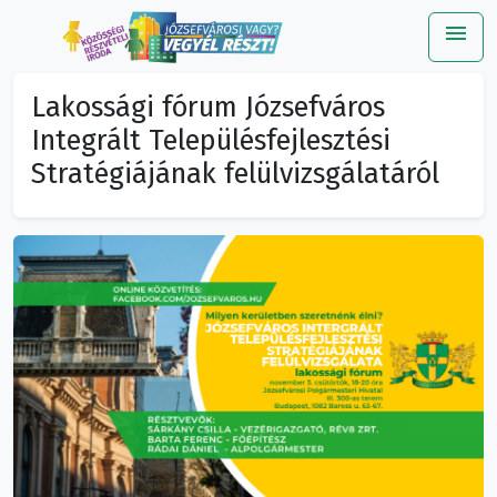
menu
Me
Lakossági fórum Józsefváros
Integrált Településfejlesztési
Stratégiájának felülvizsgálatáról