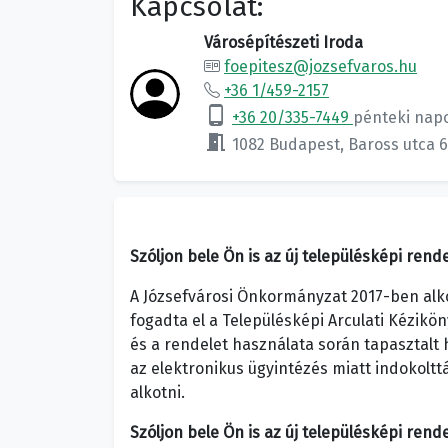
Kapcsolat:
Városépítészeti Iroda
foepitesz@jozsefvaros.hu
+36 1/459-2157
phone_android
+36 20/335-7449
pénteki nap
meeting_room
1082 Budapest, Baross utca 6
Szóljon bele Ön is az új településképi rend
A Józsefvárosi Önkormányzat 2017-ben alk
fogadta el a Településképi Arculati Kézikö
és a rendelet használata során tapasztalt
az elektronikus ügyintézés miatt indokolttá
alkotni.
Szóljon bele Ön is az új településképi rend