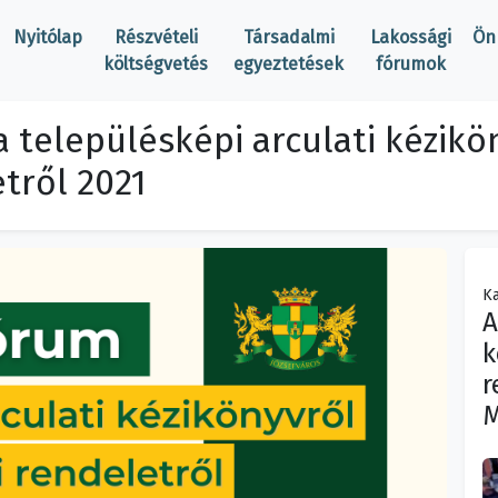
Nyitólap
Részvételi
Társadalmi
Lakossági
Ön
költségvetés
egyeztetések
fórumok
a településképi arculati kézikö
tről 2021
Ka
A
k
r
M