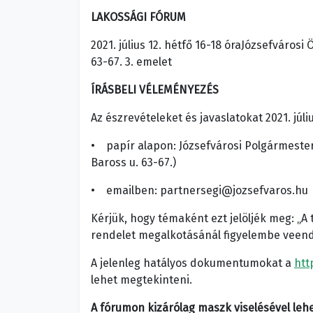
LAKOSSÁGI FÓRUM
2021. július 12. hétfő 16-18 óraJózsefváro
63-67. 3. emelet
ÍRÁSBELI VÉLEMÉNYEZÉS
Az észrevételeket és javaslatokat 2021. júliu
• papír alapon: Józsefvárosi Polgármesteri
Baross u. 63-67.)
• emailben: partnersegi@jozsefvaros.hu
Kérjük, hogy témaként ezt jelöljék meg: „A 
rendelet megalkotásánál figyelembe veend
A jelenleg hatályos dokumentumokat a
htt
lehet megtekinteni.
A fórumon kizárólag maszk viselésével lehe