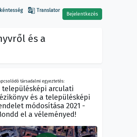

kéntesség
Translator
Bejelentkezés
nyvről és a
pcsolódó társadalmi egyeztetés:
 településképi arculati
ézikönyv és a településképi
endelet módosítása 2021 -
ondd el a véleményed!