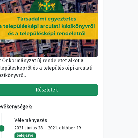
z Önkormányzat új rendeletet alkot a
elepülésképről és a településképi arculati
ézikönyvről.
Részletek
evékenységek:
Véleményezés
2021. június 28. - 2021. október 19
befejezve