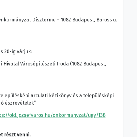
si Önkormányzat Díszterme – 1082 Budapest, Baross u.
s 20-ig várjuk:
 Hivatal Városépítészeti Iroda (1082 Budapest,
településképi arculati kézikönyv és a településképi
ő észrevételek”
ps://old.jozsefvaros.hu/onkormanyzat/ugy/138
t részt venni.