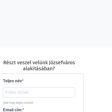
Részt veszel velünk Józsefváros
alakításában?
Teljes név
Add meg teljes neved!
Email cím: