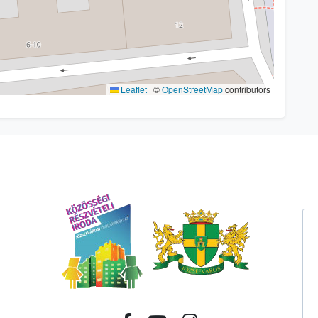
Leaflet
|
©
OpenStreetMap
contributors