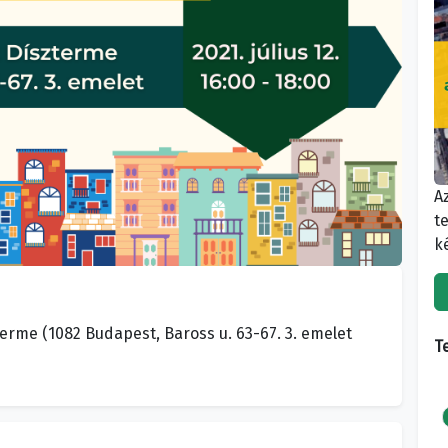
A
t
k
rme (1082 Budapest, Baross u. 63-67. 3. emelet
T