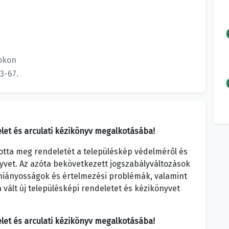
okon
3-67.
elet és arculati kézikönyv megalkotásába!
otta meg rendeletét a településkép védelméről és
nyvet. Az azóta bekövetkezett jogszabályváltozások
 hiányosságok és értelmezési problémák, valamint
 vált új településképi rendeletet és kézikönyvet
elet és arculati kézikönyv megalkotásába!