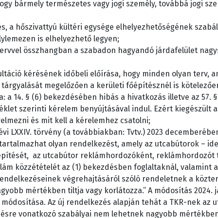
hogy bármely természetes vagy jogi személy, továbbá jogi s
s, a hőszivattyú kültéri egysége elhelyezhetőségének szabál
ylemezen is elhelyezhető legyen;
tervvel összhangban a szabadon hagyandó járdafelület nagys
táció kérésének időbeli előírása, hogy minden olyan terv, a
i tárgyalását megelőzően a kerületi főépítésznél is kötelező
a: a 14. § (6) bekezdésében hibás a hivatkozás illetve az 57.
éklet szerinti kérelem benyújtásával indul. Ezért kiegészült a
elmezni és mit kell a kérelemhez csatolni;
évi LXXIV. törvény (a továbbiakban: Tvtv.) 2023 decemberében
tartalmazhat olyan rendelkezést, amely az utcabútorok – ideé
elepítését, az utcabútor reklámhordozóként, reklámhordozót
klám közzétételét az (1) bekezdésben foglaltaknál, valamint 
endelkezéseinek végrehajtásáról szóló rendeletnek a közter
gyobb mértékben tiltja vagy korlátozza.” A módosítás 2024. j
módosítása. Az új rendelkezés alapján tehát a TKR-nek az u
zésre vonatkozó szabályai nem lehetnek nagyobb mértékben 