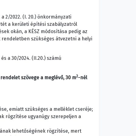
 2/2022. (I. 20.) önkormányzati
ét a kerületi építési szabályzatról
zések okán, a KÉSZ módosítása pedig az
 rendeletben szükséges átvezetni a helyi
 és a 30/2024. (II.20.) számú
2
 a rendelet szövege a meglévő, 30 m
-nél
ése, emiatt szükséges a melléklet cseréje;
nak rögzítése ugyanúgy szerepeljen a
ásának lehetőségének rögzítése, mert