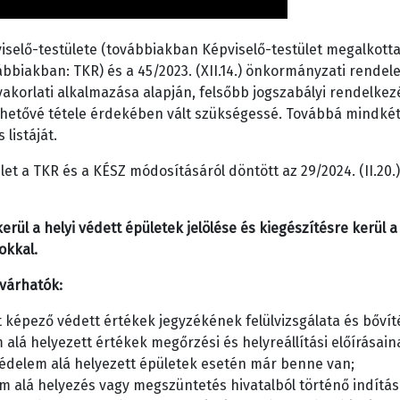
elő-testülete (továbbiakban Képviselő-testület megalkotta a
biakban: TKR) és a 45/2023. (XII.14.) önkormányzati rendelet
akorlati alkalmazása alapján, felsőbb jogszabályi rendelke
hetővé tétele érdekében vált szükségessé. Továbbá mindkét
listáját.
let a TKR és a KÉSZ módosításáról döntött az 29/2024. (II.20.)
erül a helyi védett épületek jelölése és kiegészítésre kerül
okkal.
 várhatók:
t képező védett értékek jegyzékének felülvizsgálata és bővít
alá helyezett értékek megőrzési és helyreállítási előírásai
védelem alá helyezett épületek esetén már benne van;
em alá helyezés vagy megszüntetés hivatalból történő indít