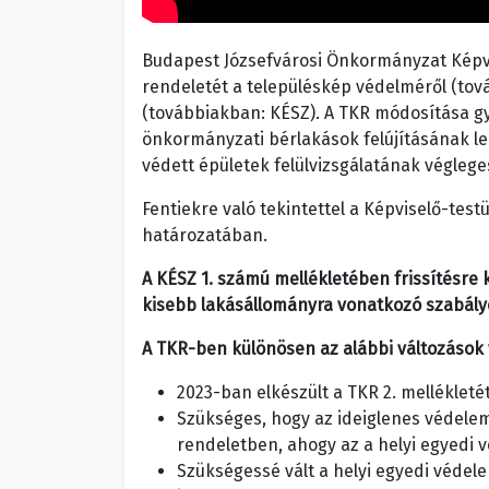
Budapest Józsefvárosi Önkormányzat Képvis
rendeletét a településkép védelméről (továb
(továbbiakban: KÉSZ). A TKR módosítása gy
önkormányzati bérlakások felújításának le
védett épületek felülvizsgálatának végleges 
Fentiekre való tekintettel a Képviselő-testü
határozatában.
A KÉSZ 1. számú mellékletében frissítésre k
kisebb lakásállományra vonatkozó szabály
A TKR-ben különösen az alábbi változások
2023-ban elkészült a TKR 2. mellékleté
Szükséges, hogy az ideiglenes védelem 
rendeletben, ahogy az a helyi egyedi 
Szükségessé vált a helyi egyedi védel