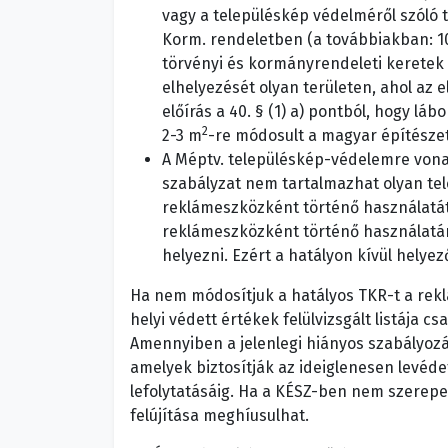
vagy a településkép védelméről szóló 
Korm. rendeletben (a továbbiakban: 10
törvényi és kormányrendeleti keretek 
elhelyezését olyan területen, ahol az e
előírás a 40. § (1) a) pontból, hogy l
2
2-3 m
-re módosult a magyar építészetr
A Méptv. településkép-védelemre vonatk
szabályzat nem tartalmazhat olyan tel
reklámeszközként történő használatát,
reklámeszközként történő használatára
helyezni. Ezért a hatályon kívül helye
Ha nem módosítjuk a hatályos TKR-t a rek
helyi védett értékek felülvizsgált listája 
Amennyiben a jelenlegi hiányos szabályozás
amelyek biztosítják az ideiglenesen levédet
lefolytatásáig. Ha a KÉSZ-ben nem szerepe
felújítása meghíusulhat.