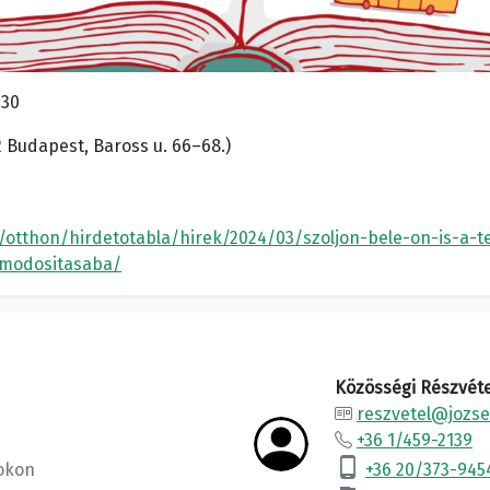
:30
2 Budapest, Baross u. 66–68.)
u/otthon/hirdetotabla/hirek/2024/03/szoljon-bele-on-is-a-
t-modositasaba/
Közösségi Részvéte
reszvetel@jozse
+36 1/459-2139
phone_android
okon
+36 20/373-945