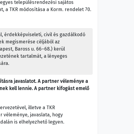
 egyes településrendezési sajátos
int, a TKR módosítása a Korm. rendelet 70.
 érdekképviseleti, civil és gazdálkodó
nek megismerése céljából az
pest, Baross u. 66–68.) kerül
ezetének tartalmát, a lényeges
sára.
ásra javaslatot. A partner véleménye a
ek kell lennie. A partner kifogást emelő
tervezetével, illetve a TKR
r véleménye, javaslata, hogy
dalán is elhelyezhető legyen.