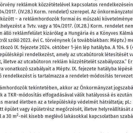
törvény reklámok közzétételével kapcsolatos rendelkezéseinek
4/2017. (IV.28.) Korm. rendelet) szerepel. Az önkormányzat
között – a reklámhordozók formai és műszaki követelményeit
lhelyezést a Tvtv. vagy a 104/2017. (IX.28.) Korm. rendelet ne
ábon álló reklámfelület kizárólag a Hungária és a Könyves Kál
ől szóló 2023. évi C. törvénynek (a továbbiakban: Méptv.) m
ozó IX. fejezete 2024. október 1-jén lép hatályba. A 104. § (4
epülésképi rendelkezést, amely az utcabútorok létesítését va
 illetve az utcabútoron reklám közzétételét szabályozza.” Er
 vonatkozó szabályait a Méptv. IX. fejezete hatályba lépés
ző rendelkezést is tartalmazza a rendelet-módosítás tervezet
lámhordozók tekintetében, akkor az Önkormányzat jogszabál
csak a TKR-módosítás elfogadásával válik hatályossá és ezután
 marad életben az a településkép védelmét hátráltatja; pl.:
t épület vagy épületrész megőrzését, illetve helyreállítását a
2
l a 30 m
-nél kisebb meglévő lakásokkal kapcsolatban szabá