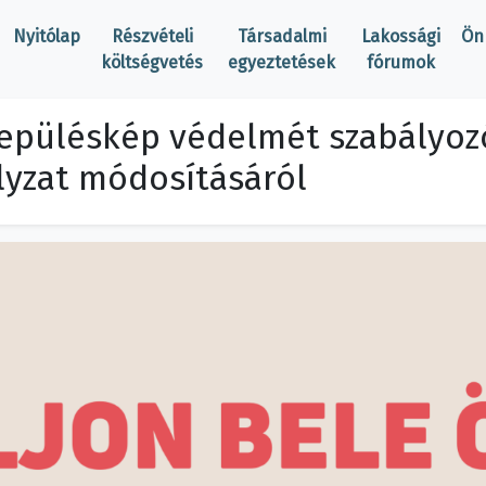
Nyitólap
Részvételi
Társadalmi
Lakossági
Ön
költségvetés
egyeztetések
fórumok
lepüléskép védelmét szabályozó
ályzat módosításáról