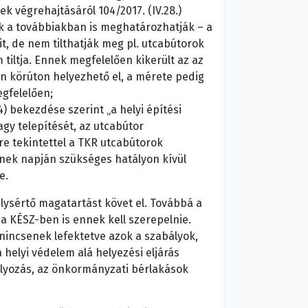
 végrehajtásáról 104/2017. (IV.28.)
ok a továbbiakban is meghatározhatják – a
, de nem tilthatják meg pl. utcabútorok
m tiltja. Ennek megfelelően kikerült az az
mán körúton helyezhető el, a mérete pedig
egfelelően;
) bekezdése szerint „a helyi építési
gy telepítését, az utcabútor
re tekintettel a TKR utcabútorok
ének napján szükséges hatályon kívül
e.
ysértő magatartást követ el. Továbbá a
 a KÉSZ-ben is ennek kell szerepelnie.
 nincsenek lefektetve azok a szabályok,
 helyi védelem alá helyezési eljárás
lyozás, az önkormányzati bérlakások