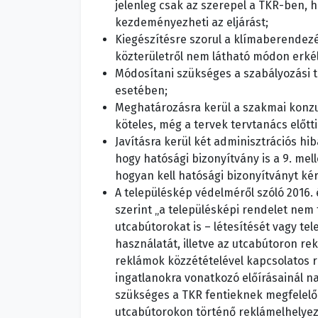
jelenleg csak az szerepel a TKR-ben, 
kezdeményezheti az eljárást;
Kiegészítésre szorul a klímaberendezé
közterületről nem látható módon erkél
Módosítani szükséges a szabályozási 
esetében;
Meghatározásra kerül a szakmai konzul
köteles, még a tervek tervtanács előtt
Javításra kerül két adminisztrációs hib
hogy hatósági bizonyítvány is a 9. mell
hogyan kell hatósági bizonyítványt kér
A településkép védelméről szóló 2016. 
szerint „a településképi rendelet nem 
utcabútorokat is – létesítését vagy t
használatát, illetve az utcabútoron re
reklámok közzétételével kapcsolatos r
ingatlanokra vonatkozó előírásainál na
szükséges a TKR fentieknek megfelelő 
utcabútorokon történő reklámelhelye