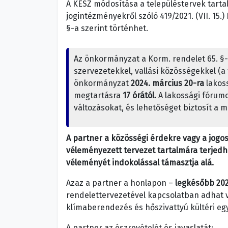
A KÉSZ módosítása a településtervek tarta
jogintézményekről szóló 419/2021. (VII. 15.
§-a szerint történhet.
Az önkormányzat a Korm. rendelet 65. §-a
szervezetekkel, vallási közösségekkel (
önkormányzat
2024. március 20-ra
lakoss
megtartásra
17 órától.
A lakossági fórumo
változásokat, és lehetőséget biztosít a 
A partner a közösségi érdekre vagy a jogo
véleményezett tervezet tartalmára terjedhe
véleményét indokolással támasztja alá.
Azaz a partner a honlapon –
legkésőbb 202
rendelettervezetével kapcsolatban adhat vé
klímaberendezés és hőszivattyú kültéri eg
A partner az észrevételét és javaslatát: