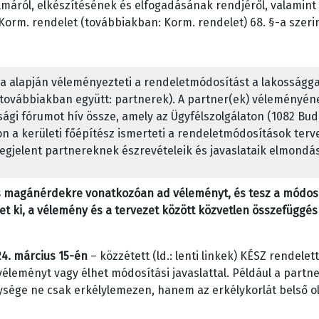
lmáról, elkészítésének és elfogadásának rendjéről, valamint
) Korm. rendelet (továbbiakban: Korm. rendelet) 68. §-a szer
 alapján véleményezteti a rendeletmódosítást a lakossággal,
a továbbiakban együtt: partnerek). A partner(ek) véleményé
ági fórumot hív össze, amely az Ügyfélszolgálaton (1082 Buda
n a kerületi főépítész ismerteti a rendeletmódosítások terv
megjelent partnereknek észrevételeik és javaslataik elmondá
s magánérdekre vonatkozóan ad véleményt, és tesz a módosít
t ki, a vélemény és a tervezet között közvetlen összefüggésn
4. március 15-én
– közzétett (ld.: lenti linkek) KÉSZ rendelet
leményt vagy élhet módosítási javaslattal. Például a partne
ysége ne csak erkélylemezen, hanem az erkélykorlát belső ol