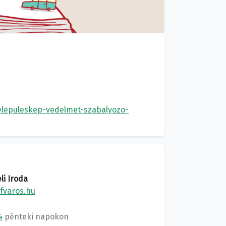
telepuleskep-vedelmet-szabalyozo-
li Iroda
fvaros.hu
4
pénteki napokon