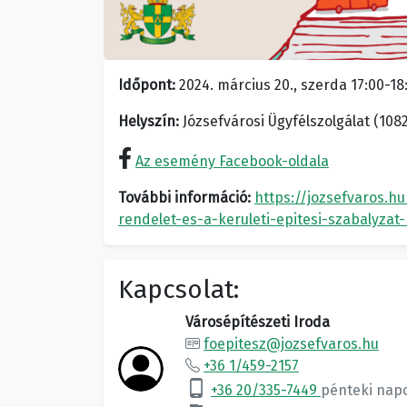
Időpont:
2024. március 20., szerda 17:00-18
Helyszín:
Józsefvárosi Ügyfélszolgálat (108
Az esemény Facebook-oldala
További információ:
https://jozsefvaros.h
rendelet-es-a-keruleti-epitesi-szabalyza
Kapcsolat:
Városépítészeti Iroda
foepitesz@jozsefvaros.hu
+36 1/459-2157
phone_android
+36 20/335-7449
pénteki nap