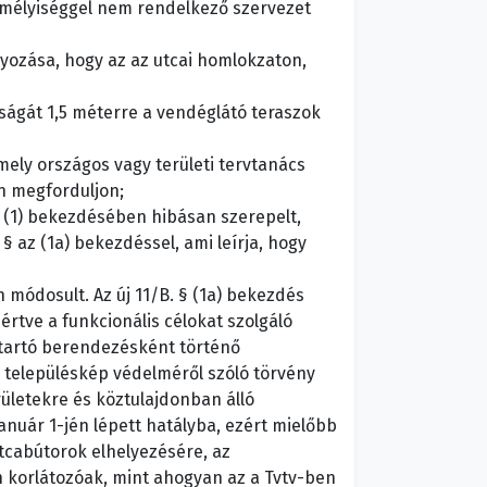
zemélyiséggel nem rendelkező szervezet
yozása, hogy az az utcai homlokzaton,
ágát 1,5 méterre a vendéglátó teraszok
mely országos vagy területi tervtanács
en megforduljon;
 § (1) bekezdésében hibásan szerepelt,
 § az (1a) bekezdéssel, ami leírja, hogy
 módosult. Az új 11/B. § (1a) bekezdés
rtve a funkcionális célokat szolgáló
 tartó berendezésként történő
a településkép védelméről szóló törvény
ületekre és köztulajdonban álló
anuár 1-jén lépett hatályba, ezért mielőbb
tcabútorok elhelyezésére, az
korlátozóak, mint ahogyan az a Tvtv-ben