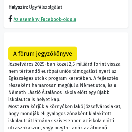
Helyszín:
Ügyfélszolgálat
Az esemény Facebook-oldala
A fórum jegyzőkönyve
Józsefváros 2025-ben közel 2,5 milliárd forint vissza
nem térítendő európai uniós támogatást nyert az
Egészséges utcák program keretében. A fejlesztés
részeként hamarosan megújul a Német utca, és a
Németh László Általános Iskola előtt egy újabb
iskolautca is helyet kap.
Most arra kérjük a környéken lakó józsefvárosiakat,
hogy mondják el: gyalogos zónaként kialakított
iskolautcát látnának szívesebben az iskola előtti
utcaszakaszon, vagy megtartanák az átmenő