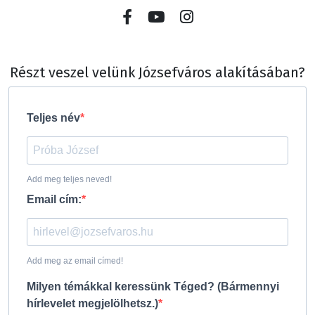
Részt veszel velünk Józsefváros alakításában?
Teljes név
Add meg teljes neved!
Email cím:
Add meg az email címed!
Milyen témákkal keressünk Téged? (Bármennyi
hírlevelet megjelölhetsz.)