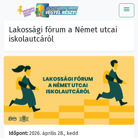
menu
Me
Lakossági fórum a Német utcai
iskolautcáról
Időpont:
2026. április 28., kedd