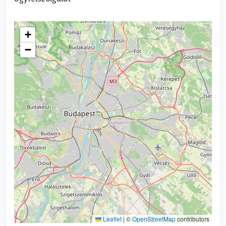
+
−
Leaflet
|
©
OpenStreetMap
contributors