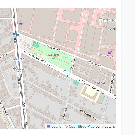
Leaflet
|
©
OpenStreetMap
contributors