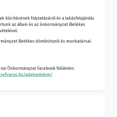
ak kiürítésének folytatásáról és a lakásfelajánlás
artunk az állam és az önkormányzat illetékes
ételével.
rmányzat illetékes döntéshozói és munkatársai.
rosi Önkormányzat Facebook felületén.
zsefvaros.hu/adatvedelem/