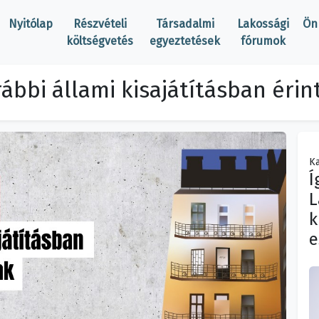
Nyitólap
Részvételi
Társadalmi
Lakossági
Ön
költségvetés
egyeztetések
fórumok
ábbi állami kisajátításban érin
Ka
Í
L
k
e