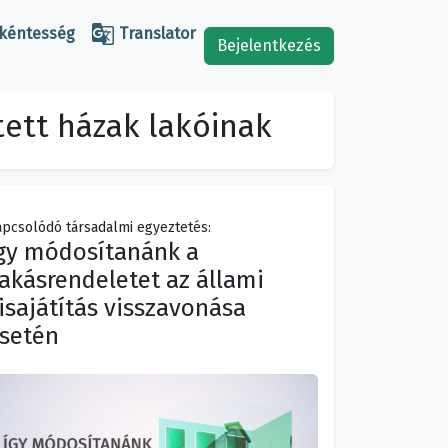

kéntesség
Translator
Bejelentkezés
tett házak lakóinak
pcsolódó társadalmi egyeztetés:
gy módosítanánk a
akásrendeletet az állami
isajátítás visszavonása
setén