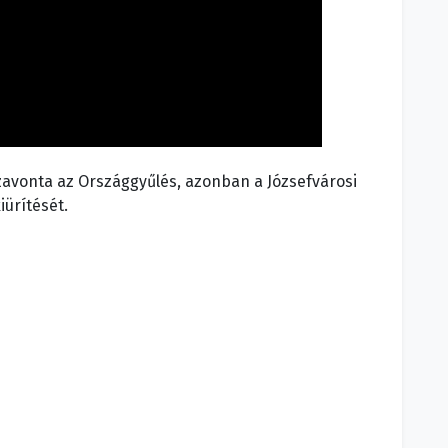
sszavonta az Országgyűlés, azonban a Józsefvárosi
iürítését.