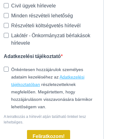
Civil ügyek hírlevele
Minden részvételi lehetőség
Részvételi költségvetés hírlevél
Lakótér - Önkormányzati bérlakások
hírlevele
Adatkezelési tájékoztató
Önkéntesen hozzájárulok személyes
adataim kezeléséhez az
Adatkezelési
tájékoztatóban
részletezetteknek
megfelelően. Megértettem, hogy
hozzájárulásom visszavonására bármikor
lehetőségem van.
A leiratkozás a hírlevél alján található linkkel lesz
lehetséges.
Feliratkozom!