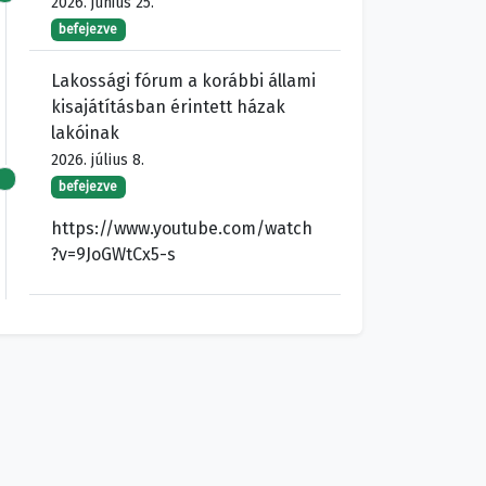
2026. június 25.
befejezve
Lakossági fórum a korábbi állami
kisajátításban érintett házak
lakóinak
2026. július 8.
befejezve
https://www.youtube.com/watch
?v=9JoGWtCx5-s