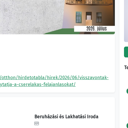
T
u/otthon/hirdetotabla/hirek/2026/06/visszavontak-
ytatja-a-cserelakas-felajanlasokat/
Beruházási és Lakhatási Iroda