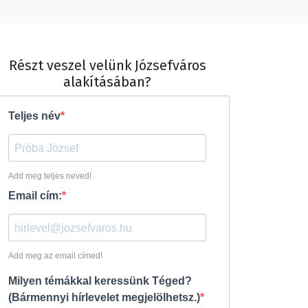
Részt veszel velünk Józsefváros
alakításában?
Teljes név
Add meg teljes neved!
Email cím:
Add meg az email címed!
Milyen témákkal keressünk Téged?
(Bármennyi hírlevelet megjelölhetsz.)