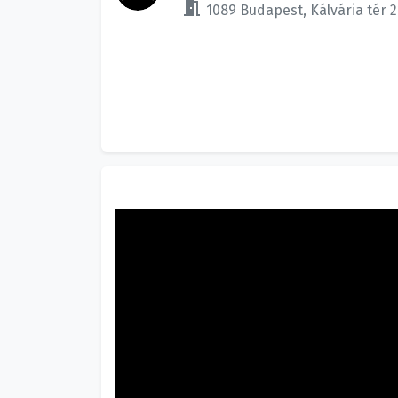
meeting_room
1089 Budapest, Kálvária tér 2