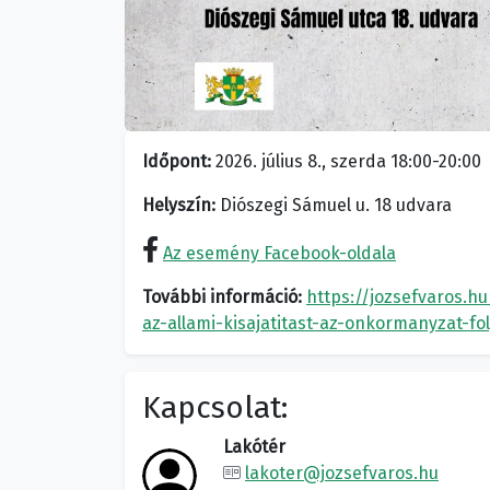
Időpont:
2026. július 8., szerda 18:00-20:00
Helyszín:
Diószegi Sámuel u. 18 udvara
Az esemény Facebook-oldala
További információ:
https://jozsefvaros.h
az-allami-kisajatitast-az-onkormanyzat-fol
Kapcsolat:
Lakótér
lakoter@jozsefvaros.hu