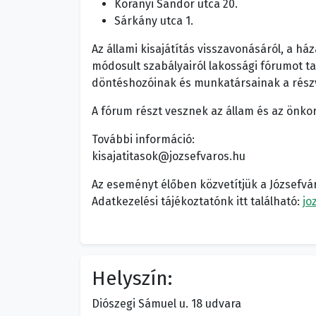
Korányi Sándor utca 20.
Sárkány utca 1.
Az állami kisajátítás visszavonásáról, a ház
módosult szabályairól lakossági fórumot t
döntéshozóinak és munkatársainak a részv
A fórum részt vesznek az állam és az önko
További információ:
kisajatitasok@jozsefvaros.hu
Az eseményt élőben közvetítjük a Józsefvá
Adatkezelési tájékoztatónk itt található:
jo
Helyszín:
Diószegi Sámuel u. 18 udvara