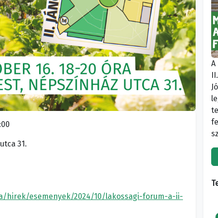
A
I
J
l
t
f
:00
sz
tca 31.
T
la/hirek/esemenyek/2024/10/lakossagi-forum-a-ii-