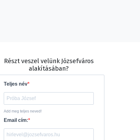
Részt veszel velünk Józsefváros
alakításában?
Teljes név
Add meg teljes neved!
Email cím: