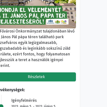
 Fővárosi Önkormányzat tulajdonában lévő
I. János Pál pápa téren található park
ózsefváros egyik legizgalmasabb,
egszabadabb és leginkább sokszínű zöld
erülete, ezért fontos, hogy folyamatosan
ejlesszük a teret a használók igényei
erint.
Részletek
evékenységek:
Igényfelmérés
2023. május 5. - 2023. június 5.