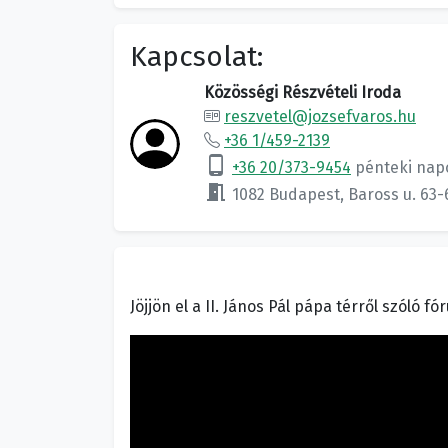
Kapcsolat:
Közösségi Részvételi Iroda
reszvetel@jozsefvaros.hu
+36 1/459-2139
phone_android
+36 20/373-9454
pénteki nap
meeting_room
1082 Budapest, Baross u. 63-
Jöjjön el a II. János Pál pápa térről szóló 