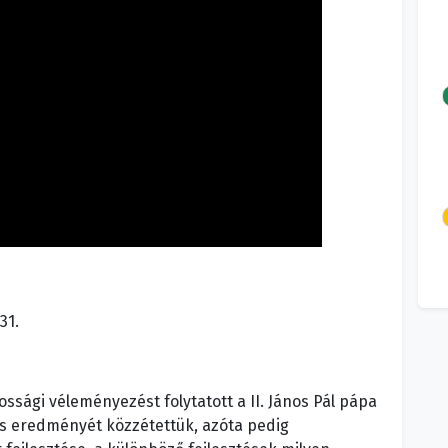
31.
sági véleményezést folytatott a II. János Pál pápa
zés eredményét közzétettük, azóta pedig