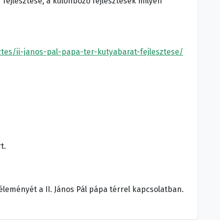
 fejlesztése, a különböző fejlesztések milyen
ztes/ii-janos-pal-papa-ter-kutyabarat-fejlesztese/
t.
véleményét a II. János Pál pápa térrel kapcsolatban.