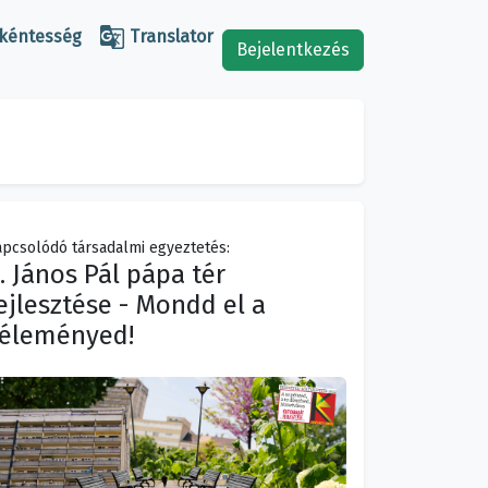

kéntesség
Translator
Bejelentkezés
pcsolódó társadalmi egyeztetés:
I. János Pál pápa tér
ejlesztése - Mondd el a
éleményed!