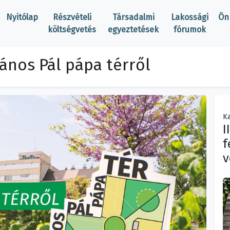
Nyitólap
Részvételi
Társadalmi
Lakossági
Ön
költségvetés
egyeztetések
fórumok
János Pál pápa térről
Ka
I
f
v