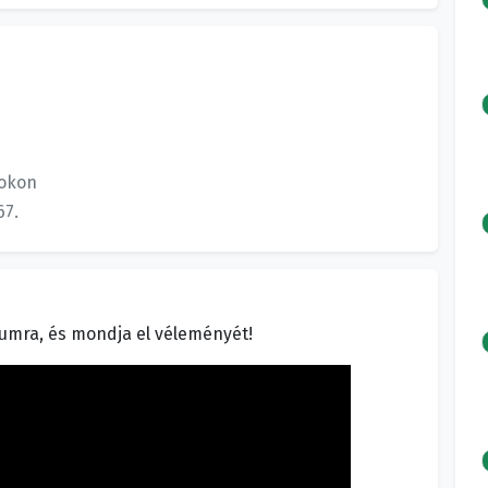
okon
67.
fórumra, és mondja el véleményét!