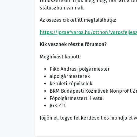
rendszeresen írjuk meg, hogy hol tart a tér
státuszban vannak.
Az összes cikket itt megtalálhatja:
https://jozsefvaros.hu/otthon/varosfejles
Kik vesznek részt a fórumon?
Meghívást kapott:
Pikó András, polgármester
alpolgármesterek
kerületi képviselők
BKM Budapesti Közművek Nonprofit Zr
Főpolgármesteri Hivatal
JGK Zrt.
Jöjjön el, tegye fel kérdéseit és mondja el 