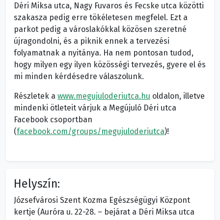
Déri Miksa utca, Nagy Fuvaros és Fecske utca közötti
szakasza pedig erre tökéletesen megfelel. Ezt a
parkot pedig a városlakókkal közösen szeretné
újragondolni, és a piknik ennek a tervezési
folyamatnak a nyitánya. Ha nem pontosan tudod,
hogy milyen egy ilyen közösségi tervezés, gyere el és
mi minden kérdésedre válaszolunk.
Részletek a
www.megujuloderiutca.hu
oldalon, illetve
mindenki ötleteit várjuk a Megújuló Déri utca
Facebook csoportban
(
facebook.com/groups/megujuloderiutca
)!
Helyszín:
Józsefvárosi Szent Kozma Egészségügyi Központ
kertje (Auróra u. 22-28. – bejárat a Déri Miksa utca