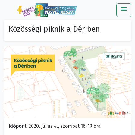
menu
Me
Közösségi piknik a Dériben
Időpont:
2020. július 4., szombat 16-19 óra