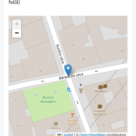
felől)
+
−
Leaflet
|
©
OpenStreetMap
contributors