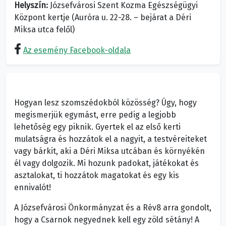
Helyszín:
Józsefvárosi Szent Kozma Egészségügyi
Központ kertje (Auróra u. 22-28. – bejárat a Déri
Miksa utca felől)
Az esemény Facebook-oldala
Hogyan lesz szomszédokból közösség? Úgy, hogy
megismerjük egymást, erre pedig a legjobb
lehetőség egy piknik. Gyertek el az első kerti
mulatságra és hozzátok el a nagyit, a testvéreiteket
vagy bárkit, aki a Déri Miksa utcában és környékén
él vagy dolgozik. Mi hozunk padokat, játékokat és
asztalokat, ti hozzátok magatokat és egy kis
ennivalót!
A Józsefvárosi Önkormányzat és a Rév8 arra gondolt,
hogy a Csarnok negyednek kell egy zöld sétány! A