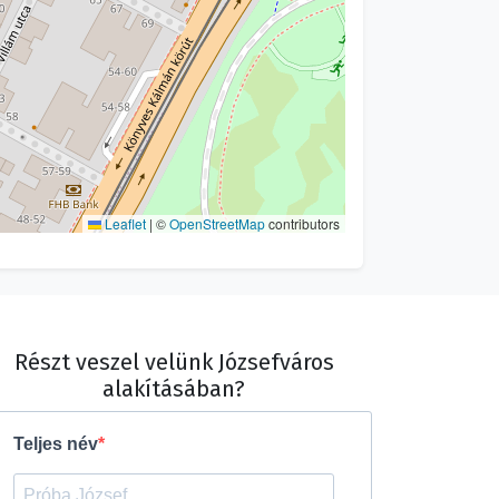
Leaflet
|
©
OpenStreetMap
contributors
Részt veszel velünk Józsefváros
alakításában?
Teljes név