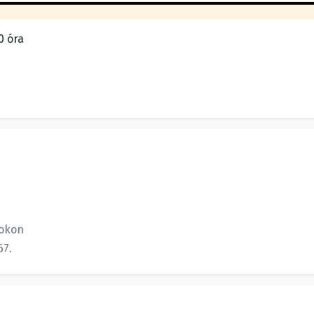
0 óra
okon
67.