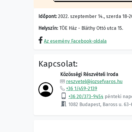
Időpont:
2022. szeptember 14., szerda 18-2
Helyszín:
TÖE Ház - Bláthy Ottó utca 15.
Az esemény Facebook-oldala
Kapcsolat:
Közösségi Részvételi Iroda
reszvetel@jozsefvaros.hu
+36 1/459-2139
phone_android
+36 20/373-9454
pénteki nap
meeting_room
1082 Budapest, Baross u. 63-