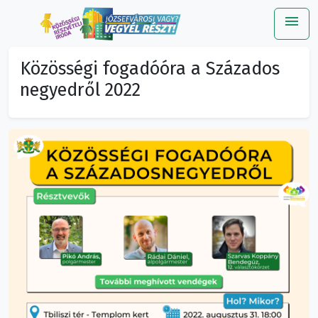
menu
Me
Közösségi fogadóóra a Százados
negyedről 2022