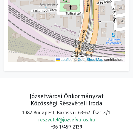
Leaflet
|
©
OpenStreetMap
contributors
Józsefvárosi Önkormányzat
Közösségi Részvételi Iroda
1082 Budapest, Baross u. 63-67. fszt. 3/1.
reszvetel@jozsefvaros.hu
+36 1/459-2139