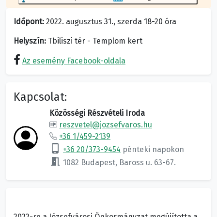
Időpont:
2022. augusztus 31., szerda 18-20 óra
Helyszín:
Tbiliszi tér - Templom kert
Az esemény Facebook-oldala
Kapcsolat:
Közösségi Részvételi Iroda
reszvetel@jozsefvaros.hu
+36 1/459-2139
phone_android
+36 20/373-9454
pénteki napokon
meeting_room
1082 Budapest, Baross u. 63-67.
2022-re a Józsefvárosi Önkormányzat megújította a