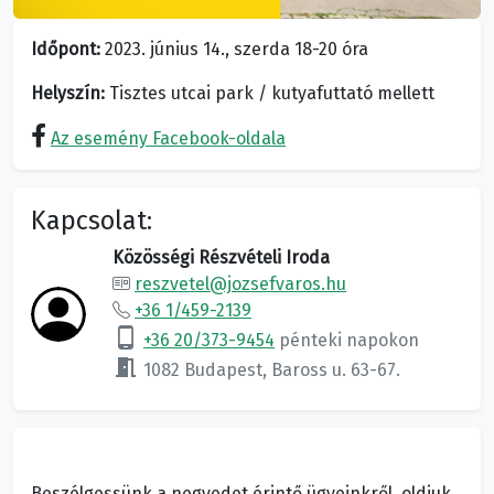
Időpont:
2023. június 14., szerda 18-20 óra
Helyszín:
Tisztes utcai park / kutyafuttató mellett
Az esemény Facebook-oldala
Kapcsolat:
Közösségi Részvételi Iroda
reszvetel@jozsefvaros.hu
+36 1/459-2139
phone_android
+36 20/373-9454
pénteki napokon
meeting_room
1082 Budapest, Baross u. 63-67.
Beszélgessünk a negyedet érintő ügyeinkről, oldjuk