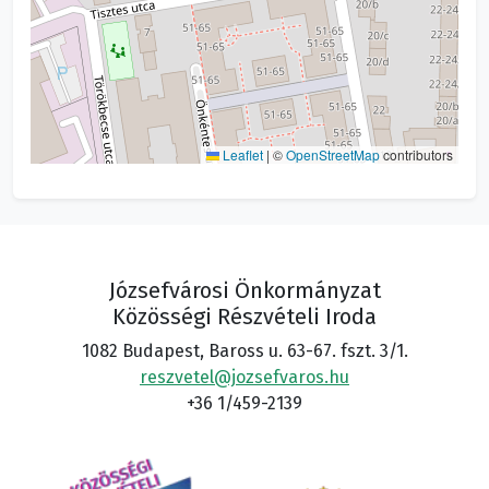
Leaflet
|
©
OpenStreetMap
contributors
Józsefvárosi Önkormányzat
Közösségi Részvételi Iroda
1082 Budapest, Baross u. 63-67. fszt. 3/1.
reszvetel@jozsefvaros.hu
+36 1/459-2139