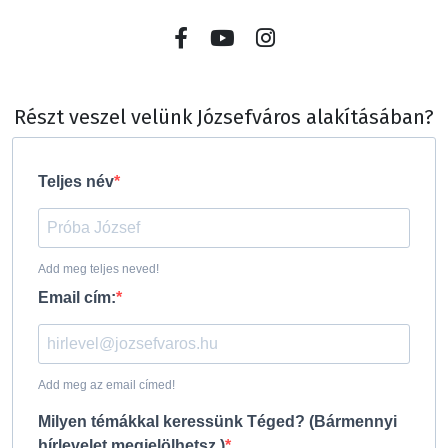
Részt veszel velünk Józsefváros alakításában?
Teljes név
Add meg teljes neved!
Email cím:
Add meg az email címed!
Milyen témákkal keressünk Téged? (Bármennyi
hírlevelet megjelölhetsz.)