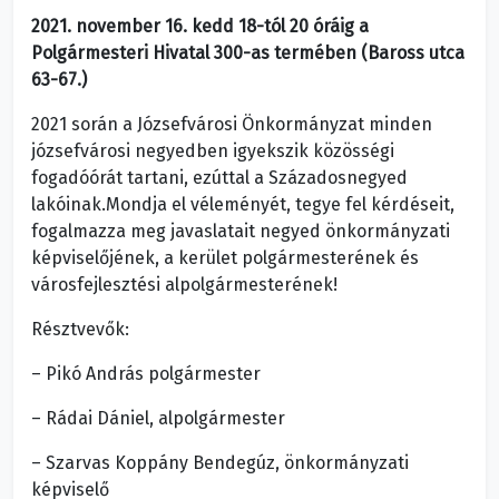
2021. november 16. kedd 18-tól 20 óráig a
Polgármesteri Hivatal 300-as termében (Baross utca
63-67.)
2021 során a Józsefvárosi Önkormányzat minden
józsefvárosi negyedben igyekszik közösségi
fogadóórát tartani, ezúttal a Századosnegyed
lakóinak.Mondja el véleményét, tegye fel kérdéseit,
fogalmazza meg javaslatait negyed önkormányzati
képviselőjének, a kerület polgármesterének és
városfejlesztési alpolgármesterének!
Résztvevők:
– Pikó András polgármester
– Rádai Dániel, alpolgármester
– Szarvas Koppány Bendegúz, önkormányzati
képviselő