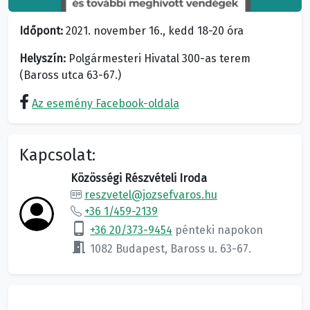
Időpont:
2021. november 16., kedd 18-20 óra
Helyszín:
Polgármesteri Hivatal 300-as terem
(Baross utca 63-67.)
Az esemény Facebook-oldala
Kapcsolat:
Közösségi Részvételi Iroda
reszvetel@jozsefvaros.hu
+36 1/459-2139
phone_android
+36 20/373-9454
pénteki napokon
meeting_room
1082 Budapest, Baross u. 63-67.