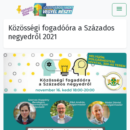
menu
Me
Közösségi fogadóóra a Százados
negyedről 2021