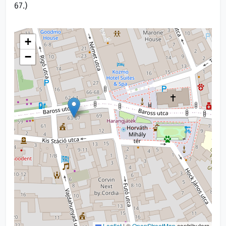
67.)
+
−
Leaflet
|
©
OpenStreetMap
contributors