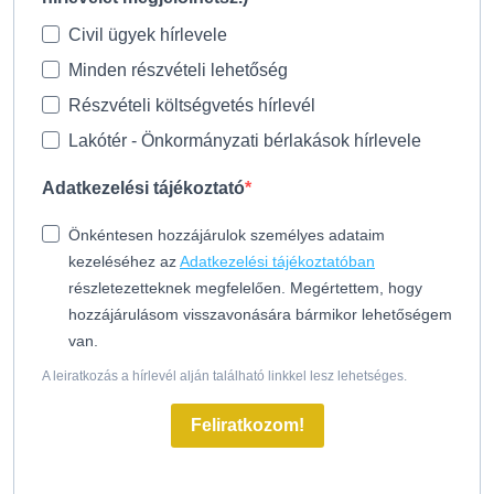
Civil ügyek hírlevele
Minden részvételi lehetőség
Részvételi költségvetés hírlevél
Lakótér - Önkormányzati bérlakások hírlevele
Adatkezelési tájékoztató
Önkéntesen hozzájárulok személyes adataim
kezeléséhez az
Adatkezelési tájékoztatóban
részletezetteknek megfelelően. Megértettem, hogy
hozzájárulásom visszavonására bármikor lehetőségem
van.
A leiratkozás a hírlevél alján található linkkel lesz lehetséges.
Feliratkozom!