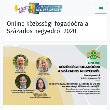
menu
Me
Online közösségi fogadóóra a
Százados negyedről 2020