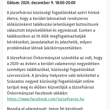
Dátum: 2020. december 9. 18:00-20:00
A józsefvárosi közösségi fogadóórákat azért hívtuk
életre, hogy a kerület lakosainak rendszeres
időközönként találkozási lehetőséget biztosítsunk
választott képviselőikkel és egymással. Ezeken a
találkozókon az itt élők megfogalmazhatják
kérdéseiket, javaslataikat és jelezhetik, milyen
problémákat látnak lakókörnyezetükben.
A Józsefvárosi Önkormányzat szándéka az volt, hogy
a 2020-as évben a kerület valamennyi negyedében
személyes találkozókat, közösségi fogadóórákat
szervezzünk. A járvány-helyzetre való tekintettel a
Százados negyed közösségi fogadóóráját online
tartjuk meg és élőben közvetítjük a Józsefvárosi
Önkormányzat Facebook-oldalán:
https://www.facebook.com/jozsefvaros.hu
Mondja el véleményét, tegye fel kérdéseit,