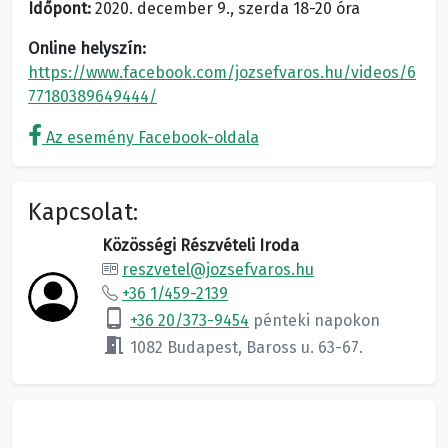
Időpont:
2020. december 9., szerda 18-20 óra
Online helyszín:
https://www.facebook.com/jozsefvaros.hu/videos/6
77180389649444/
Az esemény Facebook-oldala
Kapcsolat:
Közösségi Részvételi Iroda
reszvetel@jozsefvaros.hu
+36 1/459-2139
phone_android
+36 20/373-9454
pénteki napokon
meeting_room
1082 Budapest, Baross u. 63-67.