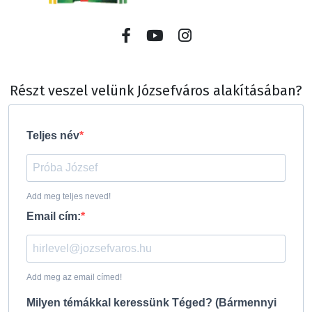
Részt veszel velünk Józsefváros alakításában?
Teljes név
Add meg teljes neved!
Email cím:
Add meg az email címed!
Milyen témákkal keressünk Téged? (Bármennyi