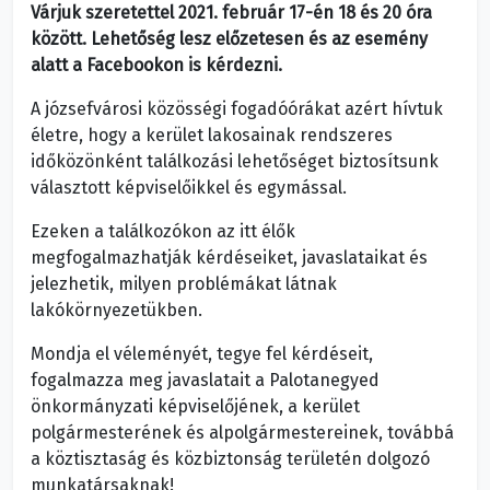
Várjuk szeretettel 2021. február 17-én 18 és 20 óra
között. Lehetőség lesz előzetesen és az esemény
alatt a Facebookon is kérdezni.
A józsefvárosi közösségi fogadóórákat azért hívtuk
életre, hogy a kerület lakosainak rendszeres
időközönként találkozási lehetőséget biztosítsunk
választott képviselőikkel és egymással.
Ezeken a találkozókon az itt élők
megfogalmazhatják kérdéseiket, javaslataikat és
jelezhetik, milyen problémákat látnak
lakókörnyezetükben.
Mondja el véleményét, tegye fel kérdéseit,
fogalmazza meg javaslatait a Palotanegyed
önkormányzati képviselőjének, a kerület
polgármesterének és alpolgármestereinek, továbbá
a köztisztaság és közbiztonság területén dolgozó
munkatársaknak!