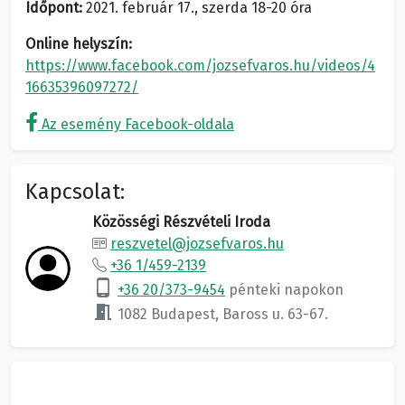
Időpont:
2021. február 17., szerda 18-20 óra
Online helyszín:
https://www.facebook.com/jozsefvaros.hu/videos/4
16635396097272/
Az esemény Facebook-oldala
Kapcsolat:
Közösségi Részvételi Iroda
reszvetel@jozsefvaros.hu
+36 1/459-2139
phone_android
+36 20/373-9454
pénteki napokon
meeting_room
1082 Budapest, Baross u. 63-67.