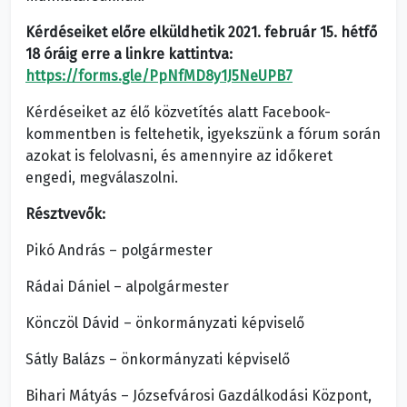
Kérdéseiket előre elküldhetik 2021. február 15. hétfő
18 óráig erre a linkre kattintva:
https://forms.gle/PpNfMD8y1J5NeUPB7
Kérdéseiket az élő közvetítés alatt Facebook-
kommentben is feltehetik, igyekszünk a fórum során
azokat is felolvasni, és amennyire az időkeret
engedi, megválaszolni.
Résztvevők:
Pikó András – polgármester
Rádai Dániel – alpolgármester
Könczöl Dávid – önkormányzati képviselő
Sátly Balázs – önkormányzati képviselő
Bihari Mátyás – Józsefvárosi Gazdálkodási Központ,