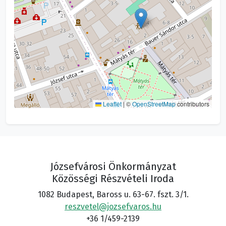
Leaflet
|
©
OpenStreetMap
contributors
Józsefvárosi Önkormányzat
Közösségi Részvételi Iroda
1082 Budapest, Baross u. 63-67. fszt. 3/1.
reszvetel@jozsefvaros.hu
+36 1/459-2139