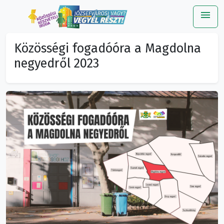
menu
Me
Közösségi fogadóóra a Magdolna
negyedről 2023