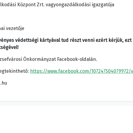
álkodási Központ Zrt. vagyongazdálkodási igazgatója
ai vezetője
ényes védettségi kártyával tud részt venni ezért kérjük, 
tségével!
Józsefvárosi Önkormányzat Facebook-oldalán.
megtekinthető:
https://www.facebook.com/107247504079972/
s.hu