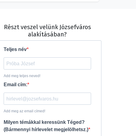
Részt veszel velünk Józsefváros
alakításában?
Teljes név
Add meg teljes neved!
Email cím:
Add meg az email címed!
Milyen témákkal keressünk Téged?
(Bármennyi hírlevelet megjelölhetsz.)