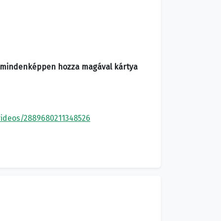
ezt mindenképpen hozza magával kártya
videos/2889680211348526