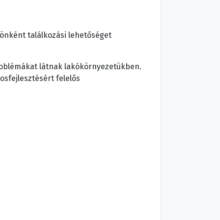
zönként találkozási lehetőséget
problémákat látnak lakókörnyezetükben.
sfejlesztésért felelős