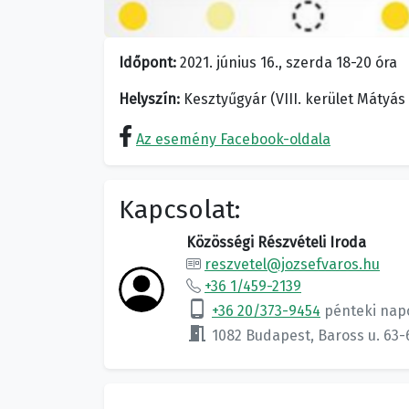
Időpont:
2021. június 16., szerda 18-20 óra
Helyszín:
Kesztyűgyár (VIII. kerület Mátyás t
Az esemény Facebook-oldala
Kapcsolat:
Közösségi Részvételi Iroda
reszvetel@jozsefvaros.hu
+36 1/459-2139
phone_android
+36 20/373-9454
pénteki nap
meeting_room
1082 Budapest, Baross u. 63-