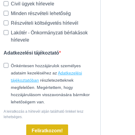
Civil ügyek hírlevele
Minden részvételi lehetőség
Részvételi költségvetés hírlevél
Lakótér - Önkormányzati bérlakások
hírlevele
Adatkezelési tájékoztató
Önkéntesen hozzájárulok személyes
adataim kezeléséhez az
Adatkezelési
tájékoztatóban
részletezetteknek
megfelelően. Megértettem, hogy
hozzájárulásom visszavonására bármikor
lehetőségem van.
A leiratkozás a hírlevél alján található linkkel lesz
lehetséges.
Feliratkozom!