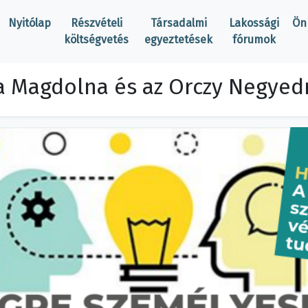
Nyitólap
Részvételi
Társadalmi
Lakossági
Ön
költségvetés
egyeztetések
fórumok
a Magdolna és az Orczy Negyedr