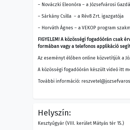
– Nováczki Eleonóra – a Józsefvárosi Gazd
– Sárkány Csilla – a Rév8 Zrt. igazgatója
– Horváth Ágnes – a VEKOP program szakm
FIGYELEM! A közösségi fogadóórán csak érv
formában vagy a telefonos applikáció segí
Az eseményt élőben online közvetítjük a 
A közösségi fogadóórán készült videó itt 
További információ: reszvetel@jozsefvaro
Helyszín:
Kesztyűgyár (VIII. kerület Mátyás tér 15.)