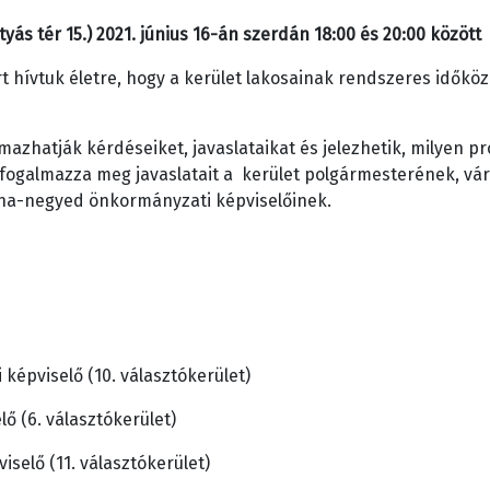
ás tér 15.) 2021. június 16-án szerdán 18:00 és 20:00 között
t hívtuk életre, hogy a kerület lakosainak rendszeres időkö
lmazhatják kérdéseiket, javaslataikat és jelezhetik, milyen 
 fogalmazza meg javaslatait a kerület polgármesterének, váro
lna-negyed önkormányzati képviselőinek.
képviselő (10. választókerület)
ő (6. választókerület)
selő (11. választókerület)