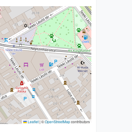
Leaflet
|
©
OpenStreetMap
contributors