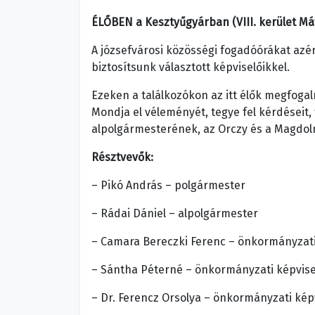
ÉLŐBEN a Kesztyűgyárban (VIII. kerület Máty
A józsefvárosi közösségi fogadóórákat azér
biztosítsunk választott képviselőikkel.
Ezeken a találkozókon az itt élők megfoga
Mondja el véleményét, tegye fel kérdéseit,
alpolgármesterének, az Orczy és a Magdo
Résztvevők:
– Pikó András – polgármester
– Rádai Dániel – alpolgármester
– Camara Bereczki Ferenc – önkormányzati 
– Sántha Péterné – önkormányzati képvisel
– Dr. Ferencz Orsolya – önkormányzati képvi