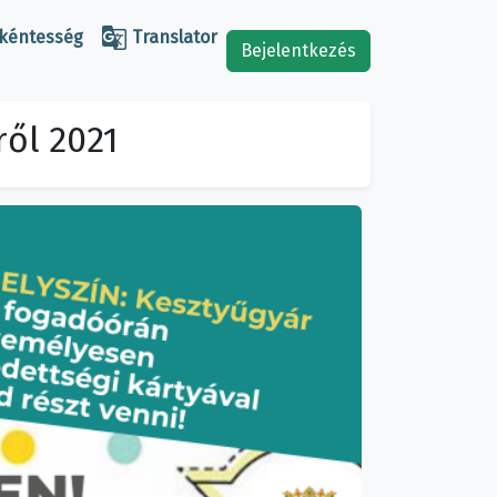

kéntesség
Translator
Bejelentkezés
ől 2021