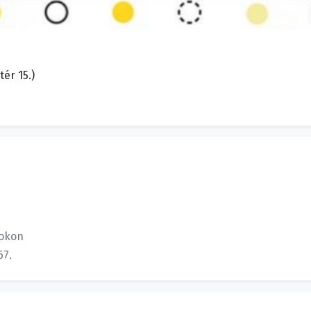
ér 15.)
okon
67.