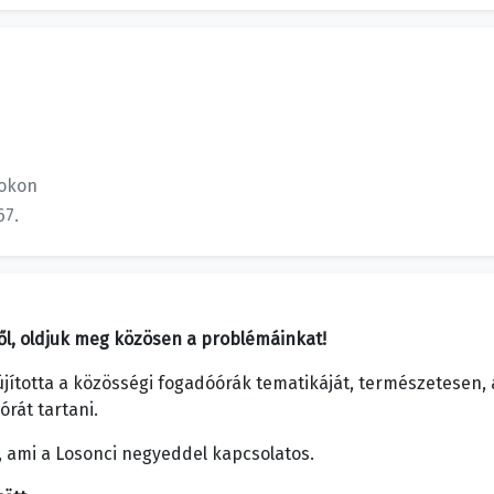
okon
67.
ől, oldjuk meg közösen a problémáinkat!
ította a közösségi fogadóórák tematikáját, természetesen, 
rát tartani.
 ami a Losonci negyeddel kapcsolatos.