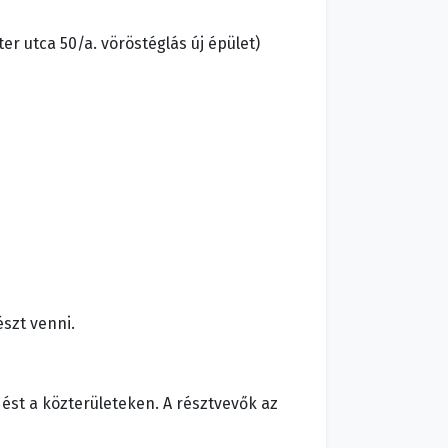
áter utca 50/a. vöröstéglás új épület)
szt venni.
ést a közterületeken. A résztvevők az