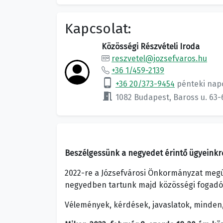
Kapcsolat:
Közösségi Részvételi Iroda
reszvetel@jozsefvaros.hu
+36 1/459-2139
phone_android
+36 20/373-9454
pénteki nap
meeting_room
1082 Budapest, Baross u. 63-
Beszélgessünk a negyedet érintő ügyeinkr
2022-re a Józsefvárosi Önkormányzat megúj
negyedben tartunk majd közösségi fogadóó
Vélemények, kérdések, javaslatok, minden,