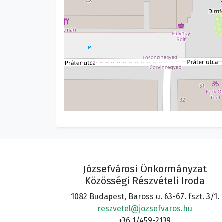
Józsefvárosi Önkormányzat
Közösségi Részvételi Iroda
1082 Budapest, Baross u. 63-67. fszt. 3/1.
reszvetel@jozsefvaros.hu
+36 1/459-2139