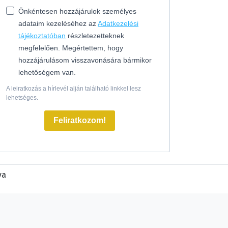
Önkéntesen hozzájárulok személyes
adataim kezeléséhez az
Adatkezelési
tájékoztatóban
részletezetteknek
megfelelően. Megértettem, hogy
hozzájárulásom visszavonására bármikor
lehetőségem van.
A leiratkozás a hírlevél alján található linkkel lesz
lehetséges.
Feliratkozom!
va