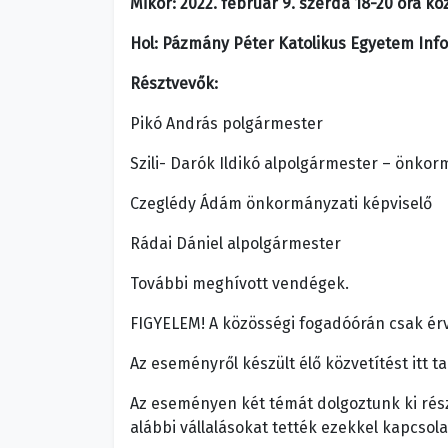
Mikor: 2022. február 9. szerda 18-20 óra kö
Hol: Pázmány Péter Katolikus Egyetem Info
Résztvevők:
Pikó András polgármester
Szili- Darók Ildikó alpolgármester – önkor
Czeglédy Ádám önkormányzati képviselő
Rádai Dániel alpolgármester
További meghívott vendégek.
FIGYELEM! A közösségi fogadóórán csak érv
Az eseményről készült élő közvetítést itt ta
Az eseményen két témát dolgoztunk ki rész
alábbi vállalásokat tették ezekkel kapcsol