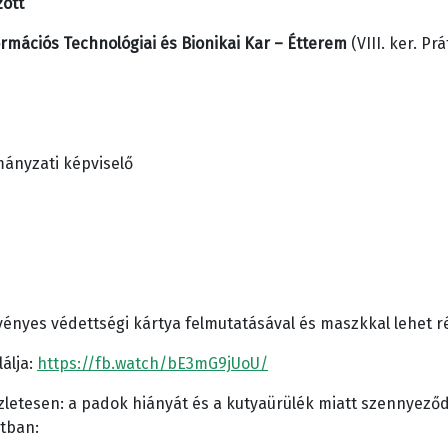
zött
rmációs Technológiai és Bionikai Kar – Étterem
(VIII. ker. Pr
mányzati képviselő
ényes védettségi kártya felmutatásával és maszkkal lehet ré
lálja:
https://fb.watch/bE3mG9jUoU/
letesen: a padok hiányát és a kutyaürülék miatt szennyeződ
atban: