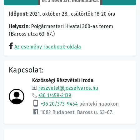
Időpont:
2021. október 28., csütörtök 18-20 óra
Helyszín:
Polgármesteri Hivatal 300-as terem
(Baross utca 63-67.)
Az esemény Facebook-oldala
Kapcsolat:
Közösségi Részvételi Iroda
reszvetel@jozsefvaros.hu
+36 1/459-2139
phone_android
+36 20/373-9454
pénteki napokon
meeting_room
1082 Budapest, Baross u. 63-67.