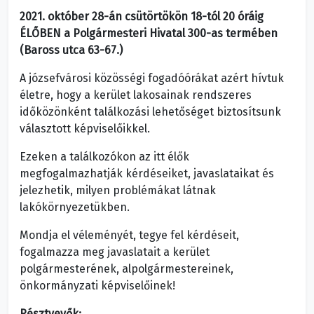
2021. október 28-án csütörtökön 18-tól 20 óráig
ÉLŐBEN a Polgármesteri Hivatal 300-as termében
(Baross utca 63-67.)
A józsefvárosi közösségi fogadóórákat azért hívtuk
életre, hogy a kerület lakosainak rendszeres
időközönként találkozási lehetőséget biztosítsunk
választott képviselőikkel.
Ezeken a találkozókon az itt élők
megfogalmazhatják kérdéseiket, javaslataikat és
jelezhetik, milyen problémákat látnak
lakókörnyezetükben.
Mondja el véleményét, tegye fel kérdéseit,
fogalmazza meg javaslatait a kerület
polgármesterének, alpolgármestereinek,
önkormányzati képviselőinek!
Résztvevők: