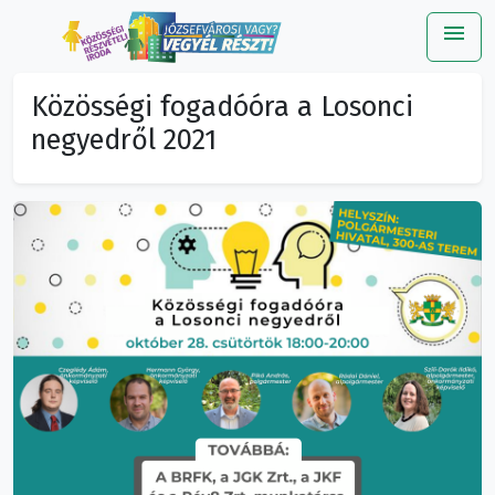
menu
Me
Közösségi fogadóóra a Losonci
negyedről 2021