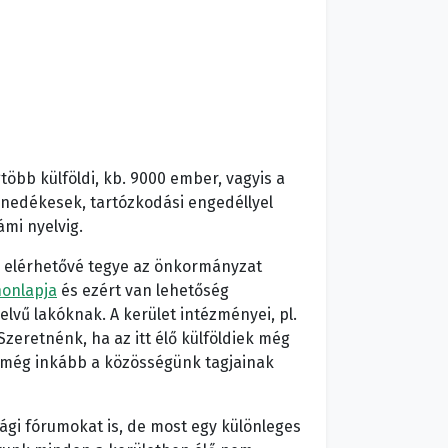
öbb külföldi, kb. 9000 ember, vagyis a
menedékesek, tartózkodási engedéllyel
ámi nyelvig.
 is elérhetővé tegye az önkormányzat
honlapja
és ezért van lehetőség
lvű lakóknak. A kerület intézményei, pl.
 Szeretnénk, ha az itt élő külföldiek még
y még inkább a közösségünk tagjainak
gi fórumokat is, de most egy különleges