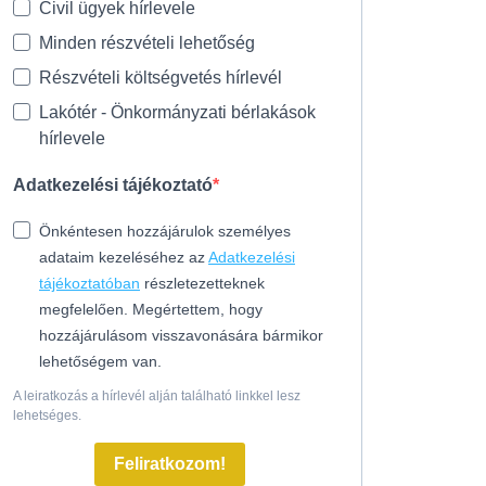
Civil ügyek hírlevele
Minden részvételi lehetőség
Részvételi költségvetés hírlevél
Lakótér - Önkormányzati bérlakások
hírlevele
Adatkezelési tájékoztató
Önkéntesen hozzájárulok személyes
adataim kezeléséhez az
Adatkezelési
tájékoztatóban
részletezetteknek
megfelelően. Megértettem, hogy
hozzájárulásom visszavonására bármikor
lehetőségem van.
A leiratkozás a hírlevél alján található linkkel lesz
lehetséges.
Feliratkozom!