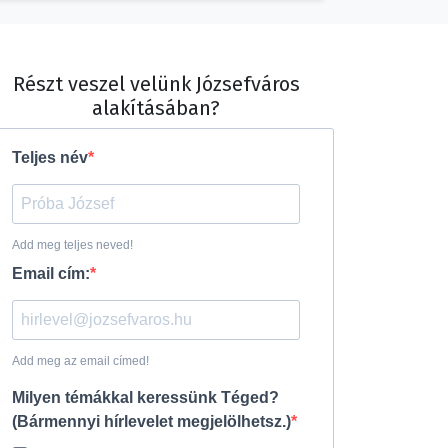
Részt veszel velünk Józsefváros
alakításában?
Teljes név
Add meg teljes neved!
Email cím:
Add meg az email címed!
Milyen témákkal keressünk Téged?
(Bármennyi hírlevelet megjelölhetsz.)