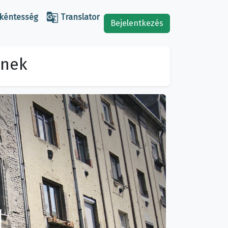

kéntesség
Translator
Bejelentkezés
knek