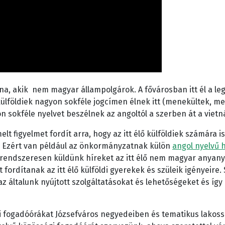
, akik nem magyar állampolgárok. A fővárosban itt él a legt
 külföldiek nagyon sokféle jogcímen élnek itt (menekültek, 
 sokféle nyelvet beszélnek az angoltól a szerben át a vietn
lt figyelmet fordít arra, hogy az itt élő külföldiek számára
et. Ezért van például az önkormányzatnak külön
angol nyelvű 
 rendszeresen küldünk híreket az itt élő nem magyar anyanye
 fordítanak az itt élő külföldi gyerekek és szüleik igényeire.
 általunk nyújtott szolgáltatásokat és lehetőségeket és íg
 fogadóórákat Józsefváros negyedeiben és tematikus lakossá