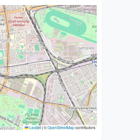
Leaflet
|
©
OpenStreetMap
contributors