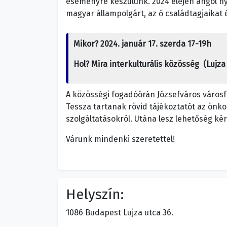
eseményre készülünk. 2024 elején angol n
magyar állampolgárt, az ő családtagjaikat 
Mikor? 2024. január 17. szerda 17-19h
Hol? Mira interkulturális közösség (Lujza 
A közösségi fogadóórán Józsefváros városfe
Tessza tartanak rövid tájékoztatót az önko
szolgáltatásokról. Utána lesz lehetőség ké
Várunk mindenki szeretettel!
Helyszín:
1086 Budapest Lujza utca 36.