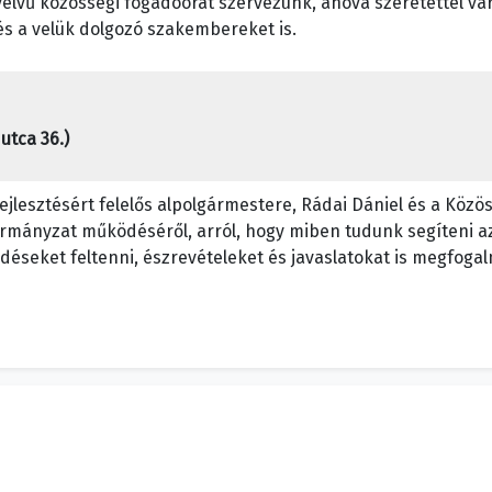
yelvű közösségi fogadóórát szervezünk, ahova szeretettel v
és a velük dolgozó szakembereket is.
utca 36.)
jlesztésért felelős alpolgármestere, Rádai Dániel és a Közös
rmányzat működéséről, arról, hogy miben tudunk segíteni az i
rdéseket feltenni, észrevételeket és javaslatokat is megfoga