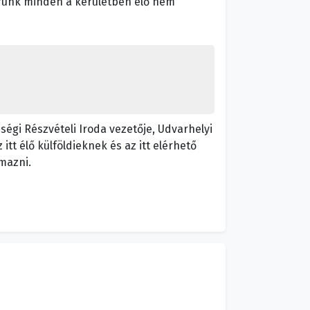
árunk minden a kerületben élő nem
ségi Részvételi Iroda vezetője, Udvarhelyi
tt élő külföldieknek és az itt elérhető
lmazni.