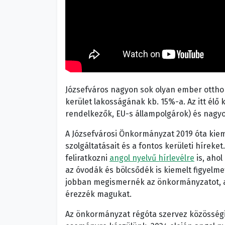
Józsefváros nagyon sok olyan ember otthona
kerület lakosságának kb. 15%-a. Az itt élő
rendelkezők, EU-s állampolgárok) és nagyon
A Józsefvárosi Önkormányzat 2019 óta kieme
szolgáltatásait és a fontos kerületi hírek
feliratkozni
angol nyelvű hírlevélre
is, ahol
az óvodák és bölcsődék is kiemelt figyelmet
jobban megismernék az önkormányzatot, az
érezzék magukat.
Az önkormányzat régóta szervez közösségi