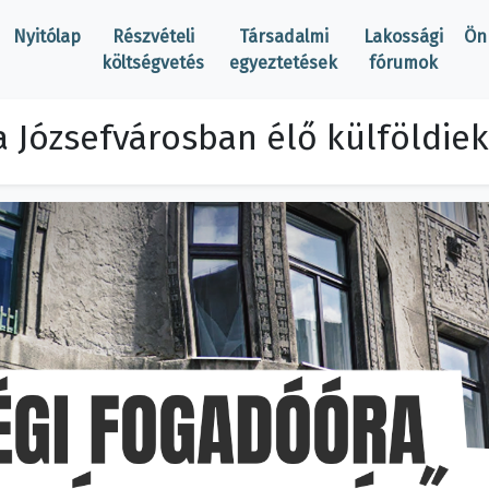
Nyitólap
Részvételi
Társadalmi
Lakossági
Ön
költségvetés
egyeztetések
fórumok
a Józsefvárosban élő külföldie