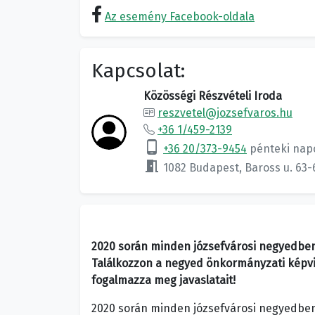
Az esemény Facebook-oldala
Kapcsolat:
Közösségi Részvételi Iroda
reszvetel@jozsefvaros.hu
+36 1/459-2139
phone_android
+36 20/373-9454
pénteki nap
meeting_room
1082 Budapest, Baross u. 63-
2020 során minden józsefvárosi negyedben
Találkozzon a negyed önkormányzati képvise
fogalmazza meg javaslatait!
2020 során minden józsefvárosi negyedben