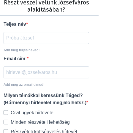
Részt veszel velünk Józsefváros
alakításában?
Teljes név
Add meg teljes neved!
Email cím:
Add meg az email címed!
Milyen témákkal keressünk Téged?
(Bármennyi hírlevelet megjelölhetsz.)
Civil ügyek hírlevele
Minden részvételi lehetőség
Részvételi költségvetés hírlevél