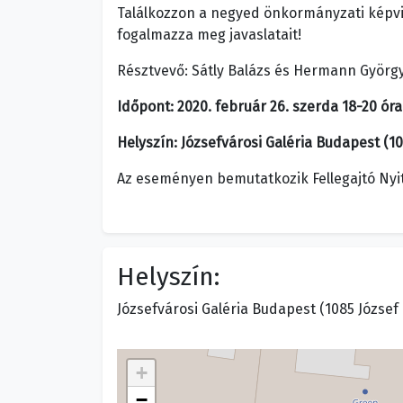
Találkozzon a negyed önkormányzati képvise
fogalmazza meg javaslatait!
Résztvevő: Sátly Balázs és Hermann Györg
Időpont: 2020. február 26. szerda 18-20 óra
Helyszín: Józsefvárosi Galéria Budapest (108
Az eseményen bemutatkozik Fellegajtó Nyit
Helyszín:
Józsefvárosi Galéria Budapest (1085 József 
+
−