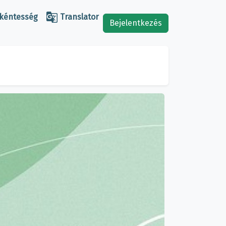

kéntesség
Translator
Bejelentkezés