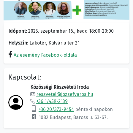
Időpont:
2025. szeptember 16., kedd 18:00-20:00
Helyszín:
Lakótér, Kálvária tér 21
Az esemény Facebook-oldala
Kapcsolat:
Közösségi Részvételi Iroda
reszvetel@jozsefvaros.hu
+36 1/459-2139
phone_android
+36 20/373-9454
pénteki napokon
meeting_room
1082 Budapest, Baross u. 63-67.