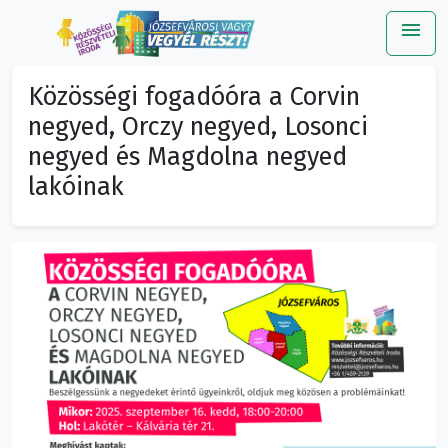
menu
Me
Közösségi fogadóóra a Corvin
negyed, Orczy negyed, Losonci
negyed és Magdolna negyed
lakóinak