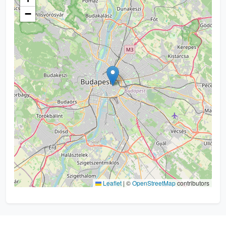
−
Leaflet
|
©
OpenStreetMap
contributors