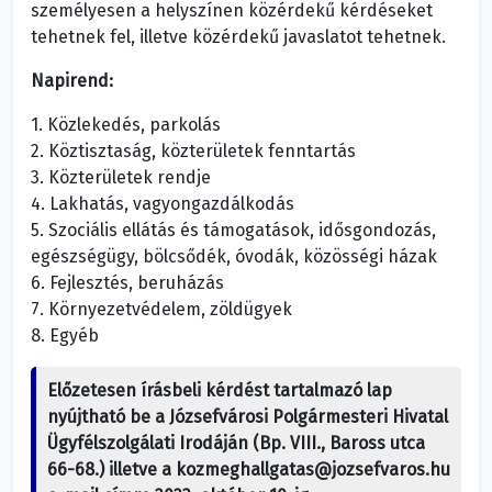
személyesen a helyszínen közérdekű kérdéseket
tehetnek fel, illetve közérdekű javaslatot tehetnek.
Napirend:
1. Közlekedés, parkolás
2. Köztisztaság, közterületek fenntartás
3. Közterületek rendje
4. Lakhatás, vagyongazdálkodás
5. Szociális ellátás és támogatások, idősgondozás,
egészségügy, bölcsődék, óvodák, közösségi házak
6. Fejlesztés, beruházás
7. Környezetvédelem, zöldügyek
8. Egyéb
Előzetesen írásbeli kérdést tartalmazó lap
nyújtható be a Józsefvárosi Polgármesteri Hivatal
Ügyfélszolgálati Irodáján (Bp. VIII., Baross utca
66-68.) illetve a kozmeghallgatas@jozsefvaros.hu