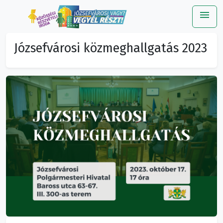
menu
Me
Józsefvárosi közmeghallgatás 2023