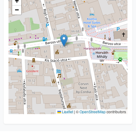
+
−
Leaflet
|
©
OpenStreetMap
contributors