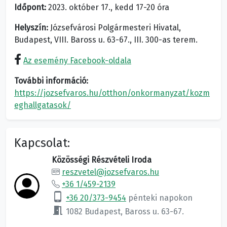
Időpont:
2023. október 17., kedd 17-20 óra
Helyszín:
Józsefvárosi Polgármesteri Hivatal,
Budapest, VIII. Baross u. 63-67., III. 300-as terem.
Az esemény Facebook-oldala
További információ:
https://jozsefvaros.hu/otthon/onkormanyzat/kozm
eghallgatasok/
Kapcsolat:
Közösségi Részvételi Iroda
reszvetel@jozsefvaros.hu
+36 1/459-2139
phone_android
+36 20/373-9454
pénteki napokon
meeting_room
1082 Budapest, Baross u. 63-67.