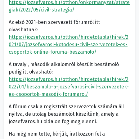
https://jozsefvaros.hu/otthon/onkormanyzat/strate
giak/2022/05/civil-strategia/
Az első 2021-ben szervezett fórumról itt
olvashatnak:
https://jozsefvaros.hu/otthon/hirdetotabla/hirek/2
021/07/jozsefvarosi-kotodesu-civil-szervezetek-es-
csoportok-online-foruma-beszamolo/
A tavalyi, második alkalomról készült beszámoló
pedig itt olvasható:
https://jozsefvaros.hu/otthon/hirdetotabla/hirek/2
022/01/beszamolo-a-jozsefvarosi-civil-szervezetek-
es-csoportok-masodik-forumarol/
A fórum csak a regisztrált szervezetek számára áll
nyitva, de utólag beszámolót készítünk, amely a
jozsefvaros.hu oldalon fog megjelenni.
Ha még nem tette, kérjük, iratkozzon fel a