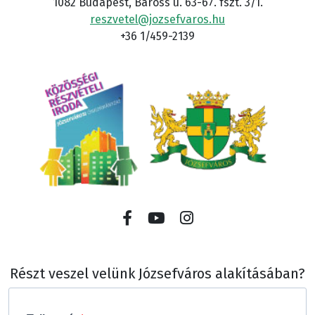
1082 Budapest, Baross u. 63-67. fszt. 3/1.
reszvetel@jozsefvaros.hu
+36 1/459-2139
Részt veszel velünk Józsefváros alakításában?