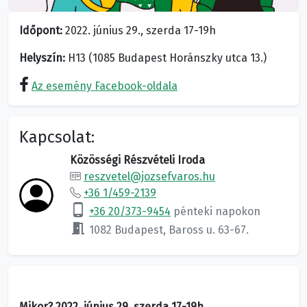
Időpont:
2022. június 29., szerda 17-19h
Helyszín:
H13 (1085 Budapest Horánszky utca 13.)
Az esemény Facebook-oldala
Kapcsolat:
Közösségi Részvételi Iroda
reszvetel@jozsefvaros.hu
+36 1/459-2139
phone_android
+36 20/373-9454
pénteki napokon
meeting_room
1082 Budapest, Baross u. 63-67.
Mikor? 2022. június 29. szerda 17-19h