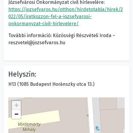
Józsefvárosi Önkormányzat civil hírlevelére:
https://jozsefvaros.hu/otthon/hirdetotabla/hirek/2
022/05/iratkozzon-fel-a-jozsefvarosi-
onkormanyzat-civil-hirlevelere/
További információ: Közösségi Részvételi Iroda –
reszvetel@jozsefvaros.hu
Helyszín:
H13 (1085 Budapest Horánszky utca 13.)
+
−