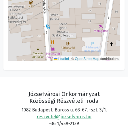
Leaflet
|
©
OpenStreetMap
contributors
Józsefvárosi Önkormányzat
Közösségi Részvételi Iroda
1082 Budapest, Baross u. 63-67. fszt. 3/1.
reszvetel@jozsefvaros.hu
+36 1/459-2139