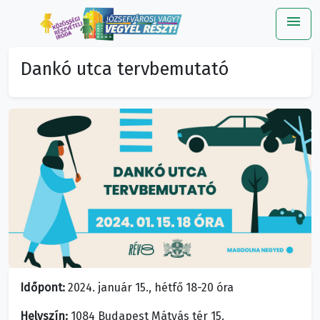
menu
Me
Dankó utca tervbemutató
Időpont:
2024. január 15., hétfő 18-20 óra
Helyszín:
1084 Budapest Mátyás tér 15.