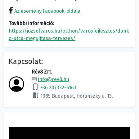
Az esemény Facebook-oldala
További információ:
https://jozsefvaros.hu/otthon/varosfejlesztes/dank
o-utca-megujitasa-tervezes/
Kapcsolat:
Rév8 Zrt.
info@rev8.hu
phone_android
+36 20/332-6163
meeting_room
1085 Budapest, Horánszky u. 13.