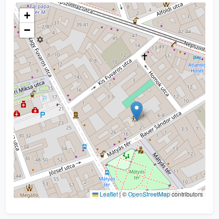
+
−
Leaflet
|
©
OpenStreetMap
contributors