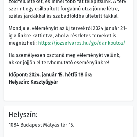
zöldfelületeket, és minél több fát telepítsünk. A terv
szerint egy csillapított forgalmú utca jönne létre,
széles járdákkal és szabadföldbe ültetett fákkal.
Mondja el véleményét az új tervekről 2024 január 21-
ig a linkre kattintva, ahol a részletes terveket is
megnézheti:
https://jozsefvaros.hu/go/dankoutca/
Ha személyesen osztaná meg véleményét velünk,
akkor jöjjön el tervbemutató eseményünkre!
Időpont: 2024. január 15. hétfő 18 óra
Helyszín: Kesztyűgyár
Helyszín:
1084 Budapest Mátyás tér 15.