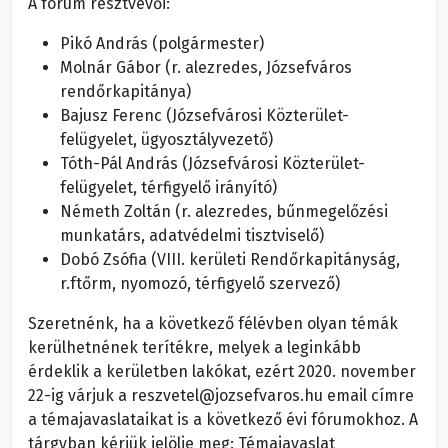
A fórum résztvevői:
Pikó András (polgármester)
Molnár Gábor (r. alezredes, Józsefváros
rendőrkapitánya)
Bajusz Ferenc (Józsefvárosi Közterület-
felügyelet, ügyosztályvezető)
Tóth-Pál András (Józsefvárosi Közterület-
felügyelet, térfigyelő irányító)
Németh Zoltán (r. alezredes, bűnmegelőzési
munkatárs, adatvédelmi tisztviselő)
Dobó Zsófia (VIII. kerületi Rendőrkapitányság,
r.ftőrm, nyomozó, térfigyelő szervező)
Szeretnénk, ha a következő félévben olyan témák
kerülhetnének terítékre, melyek a leginkább
érdeklik a kerületben lakókat, ezért 2020. november
22-ig várjuk a reszvetel@jozsefvaros.hu email címre
a témajavaslataikat is a következő évi fórumokhoz. A
tárgyban kérjük jelölje meg: Témajavaslat