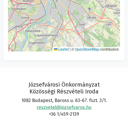
Leaflet
|
©
OpenStreetMap
contributors
Józsefvárosi Önkormányzat
Közösségi Részvételi Iroda
1082 Budapest, Baross u. 63-67. fszt. 3/1.
reszvetel@jozsefvaros.hu
+36 1/459-2139