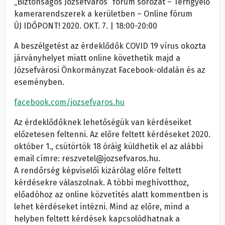
„Biztonságos Józsefváros” fórum sorozat – Térfigyelő
kamerarendszerek a kerületben – Online fórum
ÚJ IDŐPONT! 2020. OKT. 7. | 18:00-20:00
A beszélgetést az érdeklődők COVID 19 vírus okozta
járványhelyet miatt online követhetik majd a
Józsefvárosi Önkormányzat Facebook-oldalán és az
eseményben.
facebook.com/jozsefvaros.hu
Az érdeklődőknek lehetőségük van kérdéseiket
előzetesen feltenni. Az előre feltett kérdéseket 2020.
október 1., csütörtök 18 óráig küldhetik el az alábbi
email címre: reszvetel@jozsefvaros.hu.
A rendőrség képviselői kizárólag előre feltett
kérdésekre válaszolnak. A többi meghívotthoz,
előadóhoz az online közvetítés alatt kommentben is
lehet kérdéseket intézni. Mind az előre, mind a
helyben feltett kérdések kapcsolódhatnak a