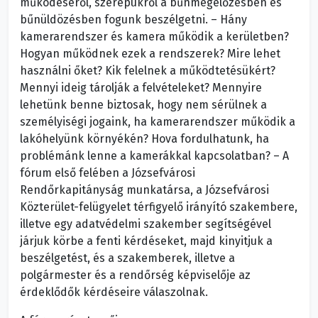
működéséről, szerepükről a bűnmegelőzésben és
bűnüldözésben fogunk beszélgetni. – Hány
kamerarendszer és kamera működik a kerületben?
Hogyan működnek ezek a rendszerek? Mire lehet
használni őket? Kik felelnek a működtetésükért?
Mennyi ideig tárolják a felvételeket? Mennyire
lehetünk benne biztosak, hogy nem sérülnek a
személyiségi jogaink, ha kamerarendszer működik a
lakóhelyünk környékén? Hova fordulhatunk, ha
problémánk lenne a kamerákkal kapcsolatban? – A
fórum első felében a Józsefvárosi
Rendőrkapitányság munkatársa, a Józsefvárosi
Közterület-felügyelet térfigyelő irányító szakembere,
illetve egy adatvédelmi szakember segítségével
járjuk körbe a fenti kérdéseket, majd kinyitjuk a
beszélgetést, és a szakemberek, illetve a
polgármester és a rendőrség képviselője az
érdeklődők kérdéseire válaszolnak.