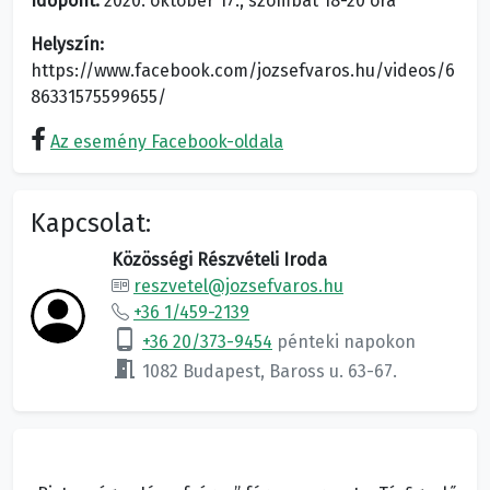
Időpont:
2020. október 17., szombat 18-20 óra
Helyszín:
https://www.facebook.com/jozsefvaros.hu/videos/6
86331575599655/
Az esemény Facebook-oldala
Kapcsolat:
Közösségi Részvételi Iroda
reszvetel@jozsefvaros.hu
+36 1/459-2139
phone_android
+36 20/373-9454
pénteki napokon
meeting_room
1082 Budapest, Baross u. 63-67.