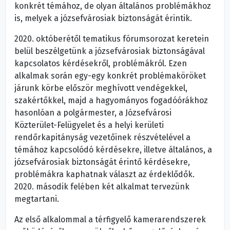
konkrét témához, de olyan általános problémákhoz
is, melyek a józsefvárosiak biztonságát érintik.
2020. októberétől tematikus fórumsorozat keretein
belül beszélgetünk a józsefvárosiak biztonságával
kapcsolatos kérdésekről, problémákról. Ezen
alkalmak során egy-egy konkrét problémaköröket
járunk körbe először meghívott vendégekkel,
szakértőkkel, majd a hagyományos fogadóórákhoz
hasonlóan a polgármester, a Józsefvárosi
Közterület-Felügyelet és a helyi kerületi
rendőrkapitányság vezetőinek részvételével a
témához kapcsolódó kérdésekre, illetve általános, a
józsefvárosiak biztonságát érintő kérdésekre,
problémákra kaphatnak választ az érdeklődők.
2020. második felében két alkalmat tervezünk
megtartani.
Az első alkalommal a térfigyelő kamerarendszerek