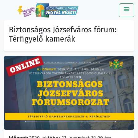
menu
Me
Biztonságos Józsefváros fórum:
Térfigyelő kamerák