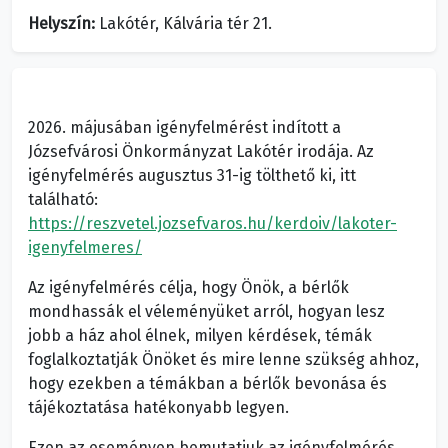
Helyszín:
Lakótér, Kálvária tér 21.
2026.
májusában igényfelmérést indított a
Józsefvárosi Önkormányzat Lakótér irodája. Az
igényfelmérés augusztus 31-ig tölthető ki, itt
található:
https://reszvetel.jozsefvaros.hu/kerdoiv/lakoter-
igenyfelmeres/
Az igényfelmérés célja, hogy Önök, a bérlők
mondhassák el véleményüket arról, hogyan lesz
jobb a ház ahol élnek, milyen kérdések, témák
foglalkoztatják Önöket és mire lenne szükség ahhoz,
hogy ezekben a témákban a bérlők bevonása és
tájékoztatása hatékonyabb legyen.
Ezen az eseményen bemutatjuk az igényfelmérés