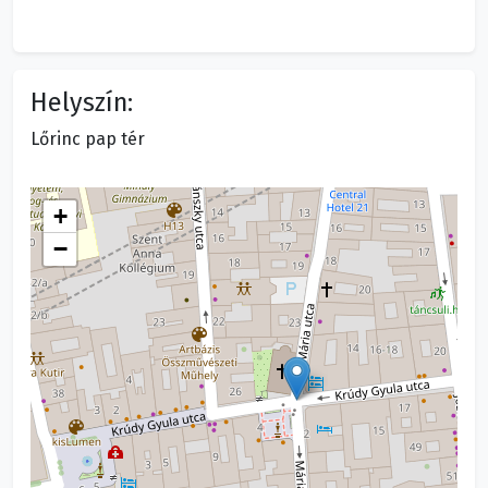
Helyszín:
Lőrinc pap tér
+
−