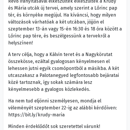
Rév8 irányításával elkészültek elkészültek a Krúdy
és Mária utcák új tervei, amely szerint a Lőrinc pap
tér, és környéke megújul. Ha kíváncsi, hogy milyen
változások várhatóak a két utcában, jöjjön el
szeptember 13-án vagy 15-én 16:30 és 18 óra között a
Lőrinc pap tére, és beszélgessünk a tervekről a
helyszínen!
A terv célja, hogy a Kálvin teret és a Nagykörutat
összekösse, ezáltal gyalogosan kényelmesen el
lehessen jutni egyik csomópontból a másikba. A két
utcaszakasz a Palotanegyed legfontosabb bejáratai
közé tartoznak, így sokak számára lesz
kényelmesebb a gyalogos közlekedés.
Ha nem tud eljönni személyesen, mondja el
véleményét szeptember 22-ig az alábbi kérdőíven:
https://bit.ly/krudy-maria
Minden érdeklődőt sok szeretettel várunk!