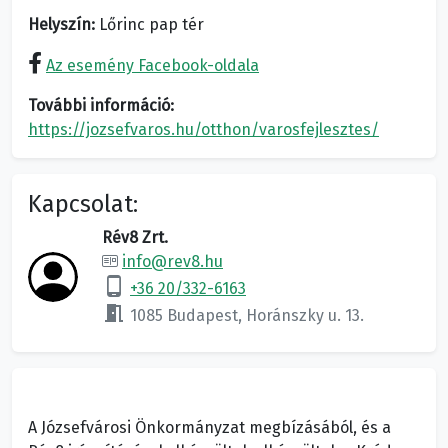
Helyszín:
Lőrinc pap tér
Az esemény Facebook-oldala
További információ:
https://jozsefvaros.hu/otthon/varosfejlesztes/
Kapcsolat:
Rév8 Zrt.
info@rev8.hu
phone_android
+36 20/332-6163
meeting_room
1085 Budapest, Horánszky u. 13.
A Józsefvárosi Önkormányzat megbízásából, és a