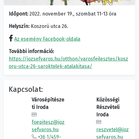
Időpont:
2022. november 19., szombat 11-13 óra
Helyszín:
Koszorú utca 26.
Az esemény Facebook-oldala
További információ:
https://jozsefvaros.hu/otthon/varosfejlesztes/kosz
oru-utca-26-saroktelek-atalakitasa/
Kapcsolat:
Városépítésze
Közösségi
ti Iroda
Részvételi
Iroda
foepitesz@joz
sefvaros.hu
reszvetel@joz
+36 1/459-
sefvaros.hu