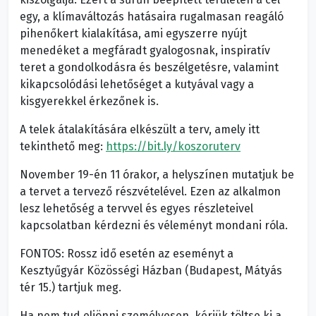
egy, a klímaváltozás hatásaira rugalmasan reagáló
pihenőkert kialakítása, ami egyszerre nyújt
menedéket a megfáradt gyalogosnak, inspiratív
teret a gondolkodásra és beszélgetésre, valamint
kikapcsolódási lehetőséget a kutyával vagy a
kisgyerekkel érkezőnek is.
A telek átalakítására elkészült a terv, amely itt
tekinthető meg:
https://bit.ly/koszoruterv
November 19-én 11 órakor, a helyszínen mutatjuk be
a tervet a tervező részvételével. Ezen az alkalmon
lesz lehetőség a tervvel és egyes részleteivel
kapcsolatban kérdezni és véleményt mondani róla.
FONTOS: Rossz idő esetén az eseményt a
Kesztyűgyár Közösségi Házban (Budapest, Mátyás
tér 15.) tartjuk meg.
Ha nem tud eljönni személyesen, kérjük töltse ki a