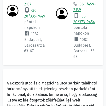
2157
+36 1/459-
phone_android
2139
+36
phone_android
20/335-7449
+36
pénteki
20/373-9454
napokon
pénteki
meeting_room
napokon
1082
meeting_room
Budapest,
1082
Baross utca
Budapest,
63-67.
Baross u. 63-
67.
A Koszorú utca és a Magdolna utca sarkán található
önkormányzati telek jelenleg részben parkolóként
funkcionál, de alkalmas lenne arra, hogy a lakosság
illetve az idelátogatók zöldfelületi igényeit
kiszolgálja. Ezért a sűrűn beépített területen a cél