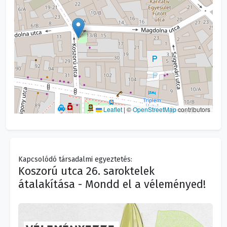
Leaflet
|
©
OpenStreetMap
contributors
Kapcsolódó társadalmi egyeztetés:
Koszorú utca 26. saroktelek
átalakítása - Mondd el a véleményed!