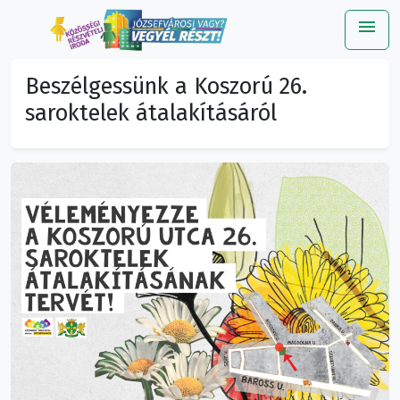
menu
Me
Beszélgessünk a Koszorú 26.
saroktelek átalakításáról