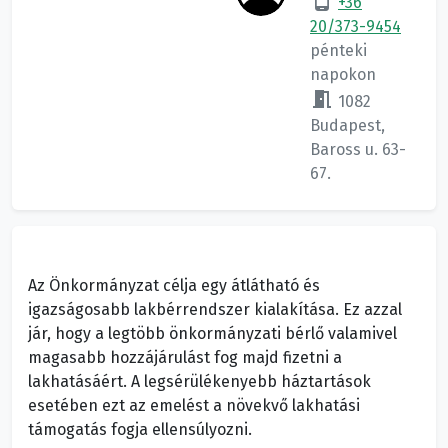
+36
20/373-9454
pénteki
napokon
meeting_room
1082
Budapest,
Baross u. 63-
67.
Az Önkormányzat célja egy átlátható és
igazságosabb lakbérrendszer kialakítása. Ez azzal
jár, hogy a legtöbb önkormányzati bérlő valamivel
magasabb hozzájárulást fog majd fizetni a
lakhatásáért. A legsérülékenyebb háztartások
esetében ezt az emelést a növekvő lakhatási
támogatás fogja ellensúlyozni.