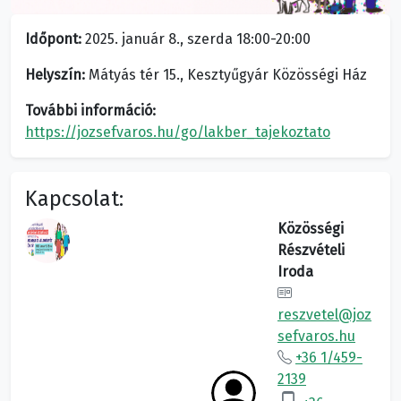
Időpont:
2025. január 8., szerda 18:00-20:00
Helyszín:
Mátyás tér 15., Kesztyűgyár Közösségi Ház
További információ:
https://jozsefvaros.hu/go/lakber_tajekoztato
Kapcsolat:
Közösségi
Részvételi
Iroda
reszvetel@joz
sefvaros.hu
+36 1/459-
2139
phone_android