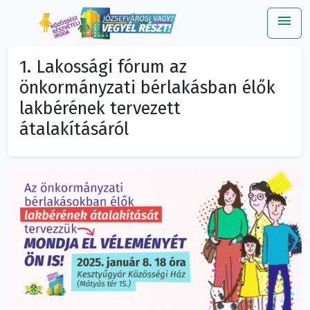
menu
Me
1. Lakossági fórum az
önkormányzati bérlakásban élők
lakbérének tervezett
átalakításáról