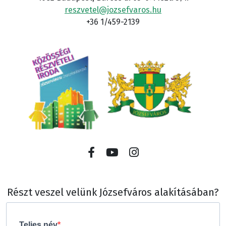
reszvetel@jozsefvaros.hu
+36 1/459-2139
Részt veszel velünk Józsefváros alakításában?
Teljes név