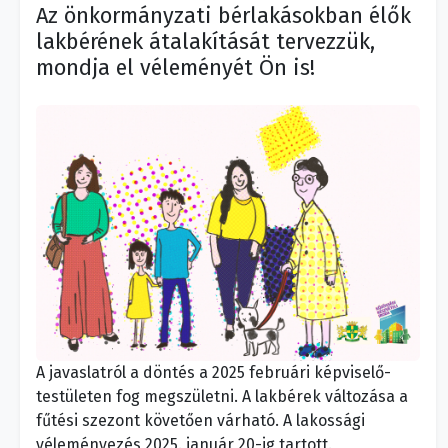
Az önkormányzati bérlakásokban élők
lakbérének átalakítását tervezzük,
mondja el véleményét Ön is!
A javaslatról a döntés a 2025 februári képviselő-
testületen fog megszületni. A lakbérek változása a
fűtési szezont követően várható. A lakossági
véleményezés 2025. január 20-ig tartott.