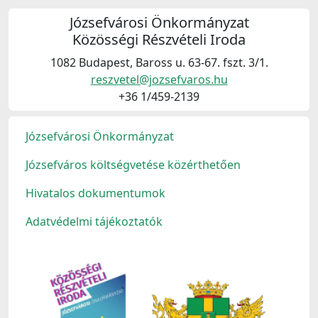
Józsefvárosi Önkormányzat
Közösségi Részvételi Iroda
1082 Budapest, Baross u. 63-67. fszt. 3/1.
reszvetel@jozsefvaros.hu
+36 1/459-2139
Józsefvárosi Önkormányzat
Józsefváros költségvetése közérthetően
Hivatalos dokumentumok
Adatvédelmi tájékoztatók