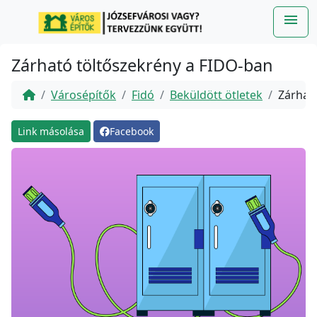
Ugrás a fő tartalomra
menu
Me
Zárható töltőszekrény a FIDO-ban
Városépítők
Fidó
Beküldött ötletek
Zárhat
Link másolása
Facebook