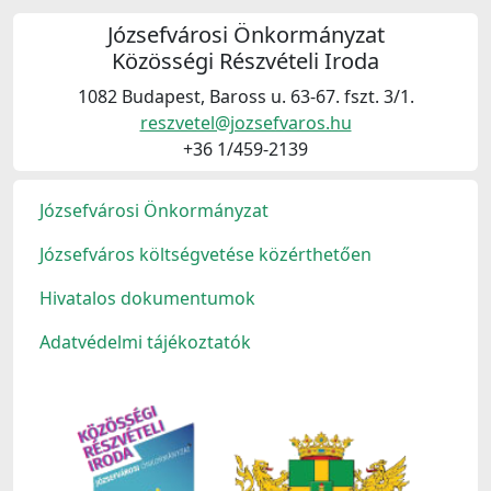
Józsefvárosi Önkormányzat
Közösségi Részvételi Iroda
1082 Budapest, Baross u. 63-67. fszt. 3/1.
reszvetel@jozsefvaros.hu
+36 1/459-2139
Józsefvárosi Önkormányzat
Józsefváros költségvetése közérthetően
Hivatalos dokumentumok
Adatvédelmi tájékoztatók