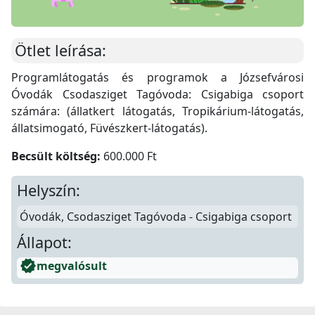
Ötlet leírása:
Programlátogatás és programok a Józsefvárosi
Óvodák Csodasziget Tagóvoda: Csigabiga csoport
számára: (állatkert látogatás, Tropikárium-látogatás,
állatsimogató, Füvészkert-látogatás).
Becsült költség:
600.000 Ft
Helyszín:
Óvodák, Csodasziget Tagóvoda - Csigabiga csoport
Állapot:
verified
megvalósult