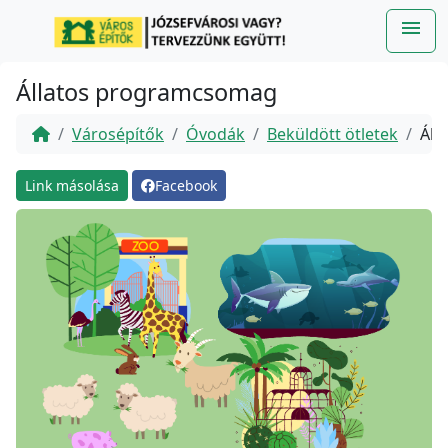
Ugrás a fő tartalomra
menu
Me
Állatos programcsomag
Városépítők
Óvodák
Beküldött ötletek
Áll
Link másolása
Facebook